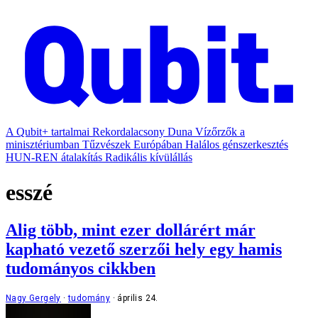
A Qubit+ tartalmai
Rekordalacsony Duna
Vízőrzők a
minisztériumban
Tűzvészek Európában
Halálos génszerkesztés
HUN-REN átalakítás
Radikális kívülállás
esszé
Alig több, mint ezer dollárért már
kapható vezető szerzői hely egy hamis
tudományos cikkben
Nagy Gergely
tudomány
április 24.