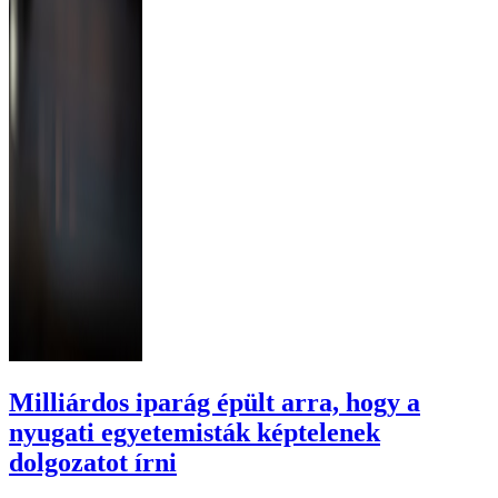
Milliárdos iparág épült arra, hogy a
nyugati egyetemisták képtelenek
dolgozatot írni