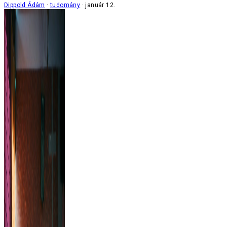
Dippold Ádám
tudomány
január 12.