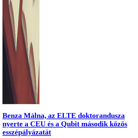
Benza Málna, az ELTE doktorandusza
nyerte a CEU és a Qubit második közös
esszépályázatát