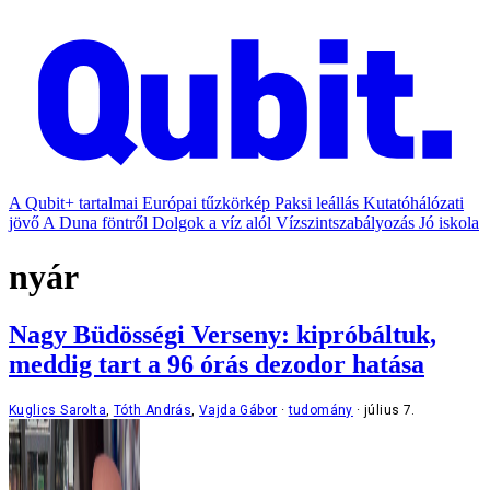
A Qubit+ tartalmai
Európai tűzkörkép
Paksi leállás
Kutatóhálózati
jövő
A Duna föntről
Dolgok a víz alól
Vízszintszabályozás
Jó iskola
nyár
Nagy Büdösségi Verseny: kipróbáltuk,
meddig tart a 96 órás dezodor hatása
Kuglics Sarolta
,
Tóth András
,
Vajda Gábor
tudomány
július 7.