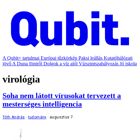
A Qubit+ tartalmai
Európai tűzkörkép
Paksi leállás
Kutatóhálózati
jövő
A Duna föntről
Dolgok a víz alól
Vízszintszabályozás
Jó iskola
virológia
Soha nem látott vírusokat tervezett a
mesterséges intelligencia
Tóth András
tudomány
augusztus 7.