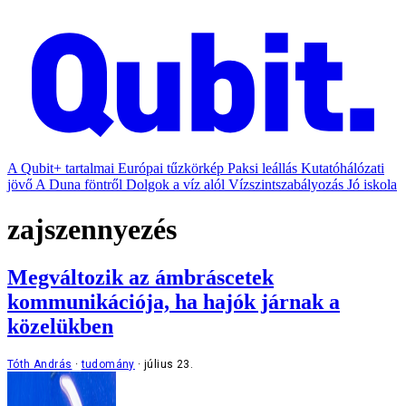
A Qubit+ tartalmai
Európai tűzkörkép
Paksi leállás
Kutatóhálózati
jövő
A Duna föntről
Dolgok a víz alól
Vízszintszabályozás
Jó iskola
zajszennyezés
Megváltozik az ámbráscetek
kommunikációja, ha hajók járnak a
közelükben
Tóth András
tudomány
július 23.