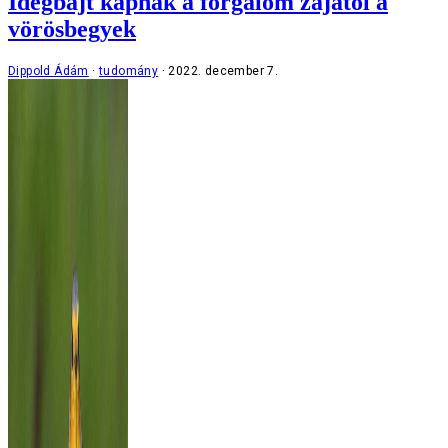
Idegbajt kapnak a forgalom zajától a
vörösbegyek
Dippold Ádám
tudomány
2022. december 7.