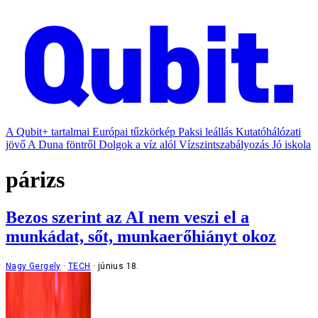
A Qubit+ tartalmai
Európai tűzkörkép
Paksi leállás
Kutatóhálózati
jövő
A Duna föntről
Dolgok a víz alól
Vízszintszabályozás
Jó iskola
párizs
Bezos szerint az AI nem veszi el a
munkádat, sőt, munkaerőhiányt okoz
Nagy Gergely
TECH
június 18.