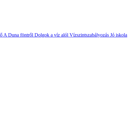
vő
A Duna föntről
Dolgok a víz alól
Vízszintszabályozás
Jó iskola