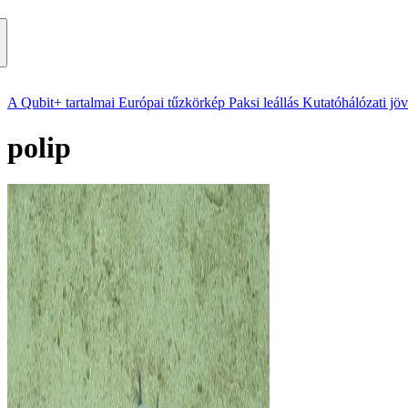
A Qubit+ tartalmai
Európai tűzkörkép
Paksi leállás
Kutatóhálózati jö
polip