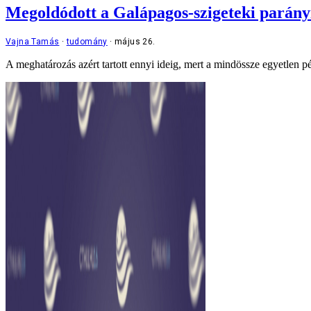
Megoldódott a Galápagos-szigeteki parányi
Vajna Tamás
tudomány
május 26.
A meghatározás azért tartott ennyi ideig, mert a mindössze egyetlen pé