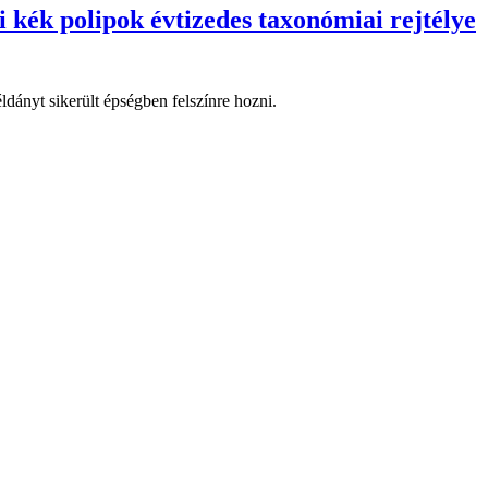
 kék polipok évtizedes taxonómiai rejtélye
ldányt sikerült épségben felszínre hozni.