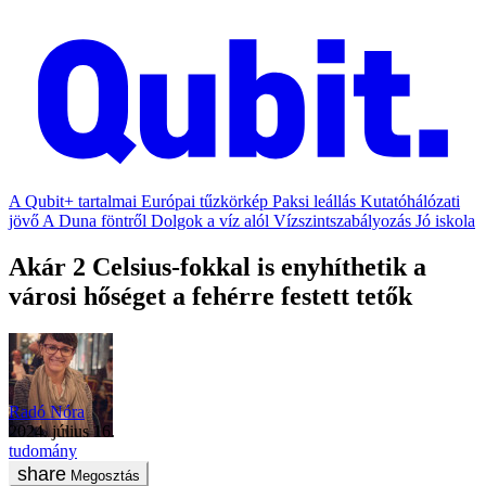
A Qubit+ tartalmai
Európai tűzkörkép
Paksi leállás
Kutatóhálózati
jövő
A Duna föntről
Dolgok a víz alól
Vízszintszabályozás
Jó iskola
Akár 2 Celsius-fokkal is enyhíthetik a
városi hőséget a fehérre festett tetők
Radó Nóra
2024. július 16.
tudomány
Megosztás