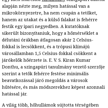
alapján nézte meg, milyen hatással van a
mikrokörnyezetre, ha nem csupán a tetőket,
hanem az utakat és a külső falakat is fehérre
festik egy ipari negyedben. A kutatóknak
sikerült bizonyítaniuk, hogy a hőmérséklet a
délutáni órákban átlagosan akár 2 Celsius-
fokkal is lecsökkent, és a trópusi klímájú
városállamban 1,5 Celsius-fokkal csökkent a
járókelők hőérzete is. E. V. S. Kiran Kumar
Donthu, a szingapúri tanulmány vezető szerzője
szerint a tetők fehérre festése minimális
beavatkozással járó megoldás a városok
hűtésére, és más módszerekhez képest azonnali
hatással jár.
A világ több, hőhullámok sújtotta térségében