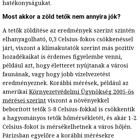
hatékonyságukat.
Most akkor a zöld tetők nem annyira jók?
A tetők zöldítése az eredmények szerint szintén
elhanyagolható, 0,3 Celsius-fokos csökkenéssel
járt, viszont a klímakutatók szerint más pozitív
hozadékaikat is érdemes figyelembe venni,
például azt, hogy életteret nyújtanak a városi
faunának, vagy hogy jobb vízelvezetést
eredményeznek. Korábbi mérések, például az
amerikai
Környezetvédelmi Ügynökség 2005-ös
mérései szerint
viszont a növényekkel
beborított tetők 5-8 Celsius-fokkal is csökkentik
a hagyományos tetők hőmérsékletét, és akár 1-2
Celsius-fokot is mérsékelhetnek a város hőjén.
Párizsban egyelőre a korábbi mérésekre