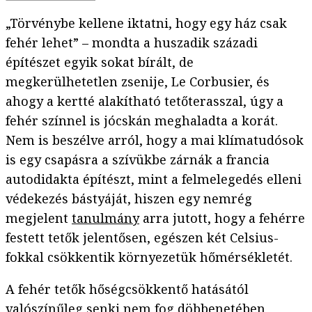
„Törvénybe kellene iktatni, hogy egy ház csak
fehér lehet” – mondta a huszadik századi
építészet egyik sokat bírált, de
megkerülhetetlen zsenije, Le Corbusier, és
ahogy a kertté alakítható tetőterasszal, úgy a
fehér színnel is jócskán meghaladta a korát.
Nem is beszélve arról, hogy a mai klímatudósok
is egy csapásra a szívükbe zárnák a francia
autodidakta építészt, mint a felmelegedés elleni
védekezés bástyáját, hiszen egy nemrég
megjelent
tanulmány
arra jutott, hogy a fehérre
festett tetők jelentősen, egészen két Celsius-
fokkal csökkentik környezetük hőmérsékletét.
A fehér tetők hőségcsökkentő hatásától
valószínűleg senki nem fog döbbenetében