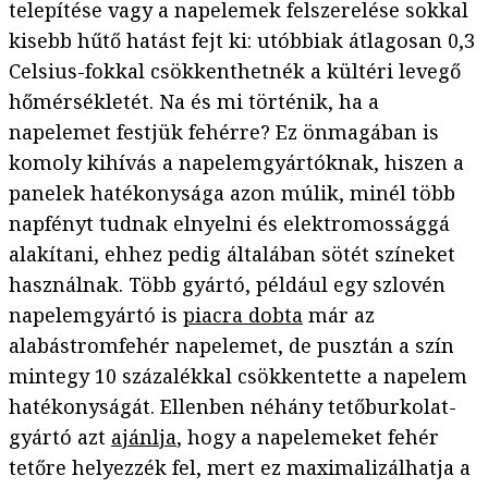
telepítése vagy a napelemek felszerelése sokkal
kisebb hűtő hatást fejt ki: utóbbiak átlagosan 0,3
Celsius-fokkal csökkenthetnék a kültéri levegő
hőmérsékletét. Na és mi történik, ha a
napelemet festjük fehérre? Ez önmagában is
komoly kihívás a napelemgyártóknak, hiszen a
panelek hatékonysága azon múlik, minél több
napfényt tudnak elnyelni és elektromossággá
alakítani, ehhez pedig általában sötét színeket
használnak. Több gyártó, például egy szlovén
napelemgyártó is
piacra dobta
már az
alabástromfehér napelemet, de pusztán a szín
mintegy 10 százalékkal csökkentette a napelem
hatékonyságát. Ellenben néhány tetőburkolat-
gyártó azt
ajánlja
, hogy a napelemeket fehér
tetőre helyezzék fel, mert ez maximalizálhatja a