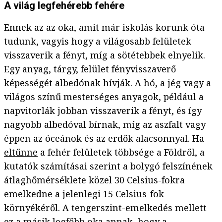
A világ legfehérebb fehére
Ennek az az oka, amit már iskolás korunk óta
tudunk, vagyis hogy a világosabb felületek
visszaverik a fényt, míg a sötétebbek elnyelik.
Egy anyag, tárgy, felület fényvisszaverő
képességét albedónak hívják. A hó, a jég vagy a
világos színű mesterséges anyagok, például a
napvitorlák jobban visszaverik a fényt, és így
nagyobb albedóval bírnak, míg az aszfalt vagy
éppen az óceánok és az erdők alacsonnyal. Ha
eltűnne
a fehér felületek többsége a Földről, a
kutatók számításai szerint a bolygó felszínének
átlaghőmérséklete közel 30 Celsius-fokra
emelkedne a jelenlegi 15 Celsius-fok
környékéről. A tengerszint-emelkedés mellett
ez a másik legfőbb oka annak, hogy a