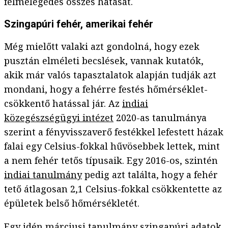
felmelegedés összes hatását.
Szingapúri fehér, amerikai fehér
Még mielőtt valaki azt gondolná, hogy ezek
pusztán elméleti becslések, vannak kutatók,
akik már valós tapasztalatok alapján tudják azt
mondani, hogy a fehérre festés hőmérséklet-
csökkentő hatással jár. Az
indiai
közegészségügyi intézet
2020-as tanulmánya
szerint a fényvisszaverő festékkel lefestett házak
falai egy Celsius-fokkal hűvösebbek lettek, mint
a nem fehér tetős típusaik. Egy 2016-os, szintén
indiai tanulmány
pedig azt találta, hogy a fehér
tető átlagosan 2,1 Celsius-fokkal csökkentette az
épületek belső hőmérsékletét.
Egy idén márciusi
tanulmány
szingapúri adatok