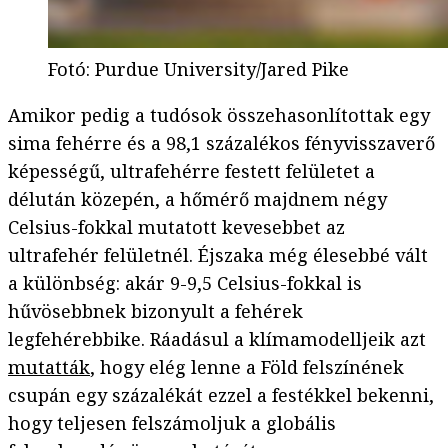
Fotó
:
Purdue University/Jared Pike
Amikor pedig a tudósok összehasonlítottak egy
sima fehérre és a 98,1 százalékos fényvisszaverő
képességű, ultrafehérre festett felületet a
délután közepén, a hőmérő majdnem négy
Celsius-fokkal mutatott kevesebbet az
ultrafehér felületnél. Éjszaka még élesebbé vált
a különbség: akár 9-9,5 Celsius-fokkal is
hűvösebbnek bizonyult a fehérek
legfehérebbike. Ráadásul a klímamodelljeik azt
mutatták
, hogy elég lenne a Föld felszínének
csupán egy százalékát ezzel a festékkel bekenni,
hogy teljesen felszámoljuk a globális