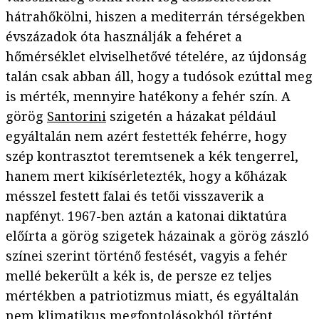
hátrahőkölni, hiszen a mediterrán térségekben
évszázadok óta használják a fehéret a
hőmérséklet elviselhetővé tételére, az újdonság
talán csak abban áll, hogy a tudósok ezúttal meg
is mérték, mennyire hatékony a fehér szín. A
görög
Santorini
szigetén a házakat például
egyáltalán nem azért festették fehérre, hogy
szép kontrasztot teremtsenek a kék tengerrel,
hanem mert kikísérletezték, hogy a kőházak
mésszel festett falai és tetői visszaverik a
napfényt. 1967-ben aztán a katonai diktatúra
előírta a görög szigetek házainak a görög zászló
színei szerint történő festését, vagyis a fehér
mellé bekerült a kék is, de persze ez teljes
mértékben a patriotizmus miatt, és egyáltalán
nem klimatikus megfontolásokból történt.