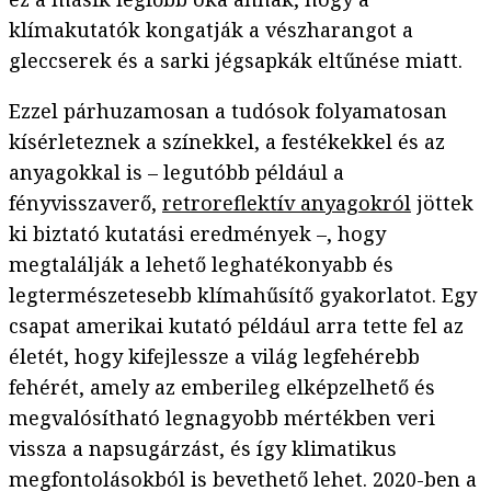
klímakutatók kongatják a vészharangot a
gleccserek és a sarki jégsapkák eltűnése miatt.
Ezzel párhuzamosan a tudósok folyamatosan
kísérleteznek a színekkel, a festékekkel és az
anyagokkal is – legutóbb például a
fényvisszaverő,
retroreflektív anyagokról
jöttek
ki biztató kutatási eredmények –, hogy
megtalálják a lehető leghatékonyabb és
legtermészetesebb klímahűsítő gyakorlatot. Egy
csapat amerikai kutató például arra tette fel az
életét, hogy kifejlessze a világ legfehérebb
fehérét, amely az emberileg elképzelhető és
megvalósítható legnagyobb mértékben veri
vissza a napsugárzást, és így klimatikus
megfontolásokból is bevethető lehet. 2020-ben a