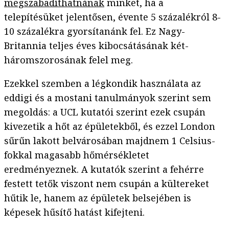
megszabadíthatnának
minket, ha a
telepítésüket jelentősen, évente 5 százalékról 8-
10 százalékra gyorsítanánk fel. Ez Nagy-
Britannia teljes éves kibocsátásának két-
háromszorosának felel meg.
Ezekkel szemben a légkondik használata az
eddigi és a mostani tanulmányok szerint sem
megoldás: a UCL kutatói szerint ezek csupán
kivezetik a hőt az épületekből, és ezzel London
sűrűn lakott belvárosában majdnem 1 Celsius-
fokkal magasabb hőmérsékletet
eredményeznek. A kutatók szerint a fehérre
festett tetők viszont nem csupán a kültereket
hűtik le, hanem az épületek belsejében is
képesek hűsítő hatást kifejteni.