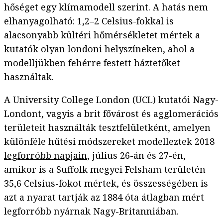
hőséget egy klímamodell szerint. A hatás nem
elhanyagolható: 1,2–2 Celsius-fokkal is
alacsonyabb kültéri hőmérsékletet mértek a
kutatók olyan londoni helyszíneken, ahol a
modelljükben fehérre festett háztetőket
használtak.
A University College London (UCL) kutatói Nagy-
Londont, vagyis a brit fővárost és agglomerációs
területeit használták tesztfelületként, amelyen
különféle hűtési módszereket modelleztek 2018
legforróbb napjain
, július 26-án és 27-én,
amikor is a Suffolk megyei Felsham területén
35,6 Celsius-fokot mértek, és összességében is
azt a nyarat tartják az 1884 óta átlagban mért
legforróbb nyárnak Nagy-Britanniában.