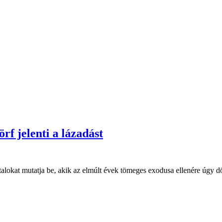
rf jelenti a lázadást
fiatalokat mutatja be, akik az elmúlt évek tömeges exodusa ellenére úg