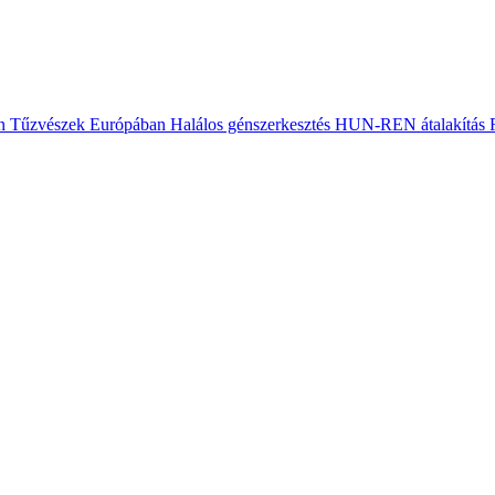
n
Tűzvészek Európában
Halálos génszerkesztés
HUN-REN átalakítás