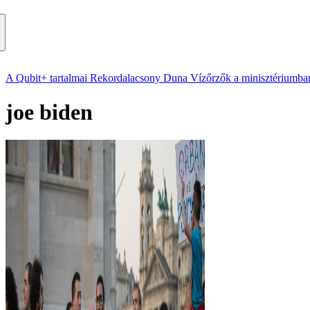
A Qubit+ tartalmai
Rekordalacsony Duna
Vízőrzők a minisztériumba
joe biden