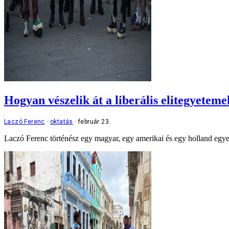
Hogyan vészelik át a liberális elitegyeteme
Laczó Ferenc
oktatás
február 23.
Laczó Ferenc történész egy magyar, egy amerikai és egy holland egyet