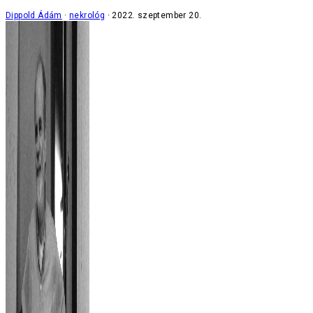
Dippold Ádám
nekrológ
2022. szeptember 20.