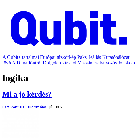
A Qubit+ tartalmai
Európai tűzkörkép
Paksi leállás
Kutatóhálózati
jövő
A Duna föntről
Dolgok a víz alól
Vízszintszabályozás
Jó iskola
logika
Mi a jó kérdés?
Ész Ventura
tudomány
július 20.