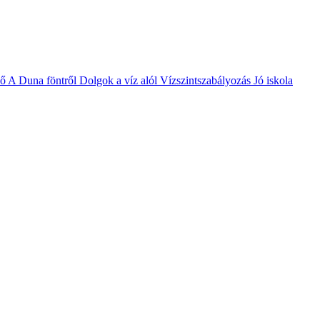
vő
A Duna föntről
Dolgok a víz alól
Vízszintszabályozás
Jó iskola