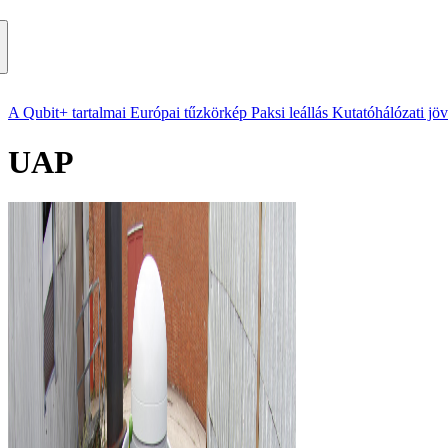
A Qubit+ tartalmai
Európai tűzkörkép
Paksi leállás
Kutatóhálózati jö
UAP