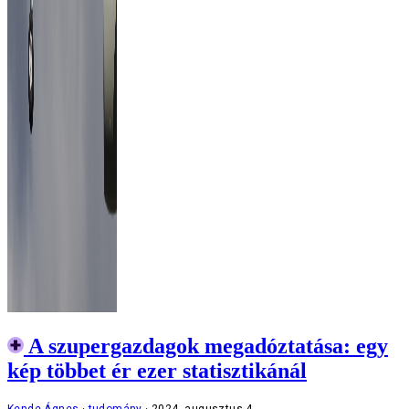
A szupergazdagok megadóztatása: egy
kép többet ér ezer statisztikánál
Kende Ágnes
tudomány
2024. augusztus 4.