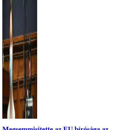
Megsemmisítette az EU bírósága az