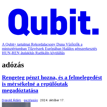
A Qubit+ tartalmai
Rekordalacsony Duna
Vízőrzők a
minisztériumban
Tűzvészek Európában
Halálos génszerkesztés
HUN-REN átalakítás
Radikális kívülállás
adózás
Rengeteg pénzt hozna, és a felmelegedést
is mérsékelné a repülőutak
megadóztatása
Dippold Ádám
gazdaság
2024. október 17.