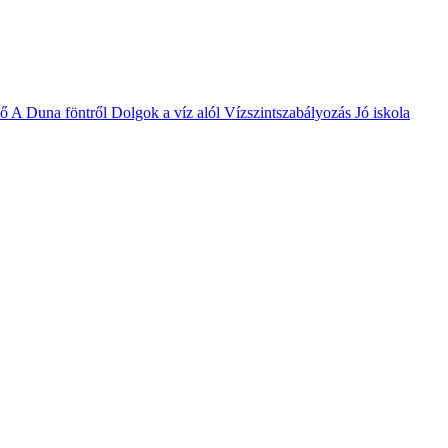
vő
A Duna föntről
Dolgok a víz alól
Vízszintszabályozás
Jó iskola