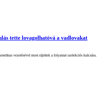
lás tette lovagolhatóvá a vadlovakat
enetikus vezetésével most rájöttek a folyamat szelekciós kulcsára.