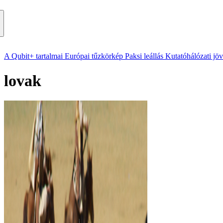
A Qubit+ tartalmai
Európai tűzkörkép
Paksi leállás
Kutatóhálózati jö
lovak