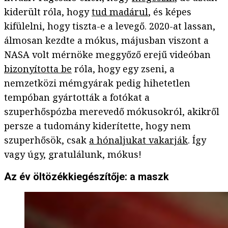
kiderült róla, hogy
tud madárul
, és képes
kifülelni, hogy tiszta-e a levegő. 2020-at lassan,
álmosan kezdte a mókus, májusban viszont a
NASA volt mérnöke meggyőző erejű videóban
bizonyította be
róla, hogy egy zseni, a
nemzetközi mémgyárak pedig hihetetlen
tempóban gyártották a fotókat a
szuperhőspózba merevedő mókusokról, akikről
persze a tudomány kiderítette, hogy nem
szuperhősök, csak
a hónaljukat vakarják
. Így
vagy úgy, gratulálunk, mókus!
Az év öltözékkiegészítője: a maszk