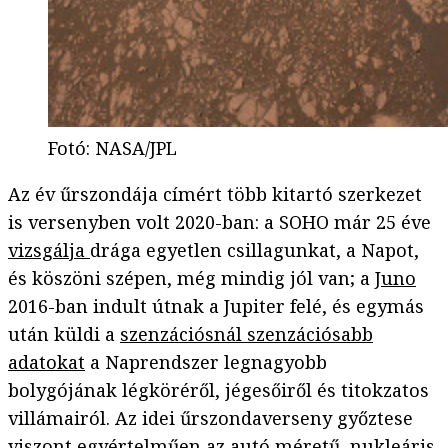
Fotó
:
NASA/JPL
Az év űrszondája címért több kitartó szerkezet
is versenyben volt 2020-ban: a SOHO már 25 éve
vizsgálja
drága egyetlen csillagunkat, a Napot,
és köszöni szépen, még mindig jól van; a
Juno
2016-ban indult útnak a Jupiter felé, és egymás
után küldi a
szenzációsnál szenzációsabb
adatokat
a Naprendszer legnagyobb
bolygójának légköréről, jégesőiről és titokzatos
villámairól. Az idei űrszondaverseny győztese
viszont egyértelműen az autó méretű, nukleáris