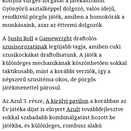
konyha sürgés-forgását a játékasztalon.
Gyönyörű asztalképpel dolgozó, valós idejű,
rendkívül pörgős játék, amiben a homokórák a
munkásaink, azaz az éttermi dolgozók.
A
Sushi Roll
a
Gamewright
draftolós
szusisorozatának
legújabb tagja, amiben cuki
szusikockákat draftolhatunk. A játék a
különleges mechanikának köszönhetően sokkal
taktikusabb, mint a korábbi verziók, így a
népszerű szusitéma okos, de pörgős
játékmenettel párosul.
Az Azul 3. része,
A királyi pavilon
a korábban az
Év játéka díjat is elnyert
Azult
továbbfejlesztve
sokkal szabadabb kombinálgatást hozott be
játékba, és különleges, rombusz alakú