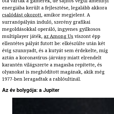
óta vártak a gamerek, de sajnos végül amennyi
energiába került a fejlesztése, legalább akkora
csalódást okozott
, amikor megjelent. A
surranópályán induló, szerény grafikai
megoldásokkal operáló, ingyenes gyilkosos
multiplayer játék,
az Among Us
viszont épp
ellentétes pályát futott be: elkészülte után két
évig szunnyadt, és a kutyát sem érdekelte, míg
aztán a koronavírus-járvány miatt elrendelt
karantén világszerte a magasba repítette, és
olyanokat is meghódított magának, akik még
1977-ben leragadtak a rablóultinál.
Az év bolygója: a Jupiter