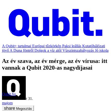
A Qubit+ tartalmai
Európai tűzkörkép
Paksi leállás
Kutatóhálózati
jövő
A Duna föntről
Dolgok a víz alól
Vízszintszabályozás
Jó iskola
Az év szava, az év mérge, az év vírusa: itt
vannak a Qubit 2020-as nagydíjasai
Qubit.hu
2020. december 31.
majom
Megosztás