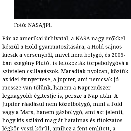
Fotó
:
NASA/JPL
Bár az amerikai űrhivatal, a NASA
nagy erőkkel
készül
a Hold gyarmatosítására, a Hold sajnos
kiesik a versenyből, mivel nem bolygó, és 2006-
ban szegény Plutót is lefokozták törpebolygóvá a
szívtelen csillagászok. Maradtak nyolcan, köztük
az idei év nyertese, a Jupiter, ami nemcsak jó
messze van tőlünk, hanem a Naprendszer
legnagyobb égitestje is, persze a Nap után. A
Jupiter ráadásul nem kőzetbolygó, mint a Föld
vagy a Mars, hanem gázbolygó, ami azt jelenti,
hogy kis szilárd magját hatalmas és titokzatos
légkör veszi körül, amihez a fent említett, a