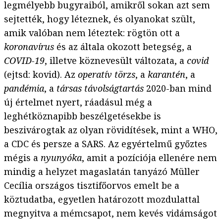
legmélyebb bugyraiból, amikről sokan azt sem
sejtették, hogy léteznek, és olyanokat szült,
amik valóban nem léteztek: rögtön ott a
koronavírus
és az általa okozott betegség, a
COVID-19
, illetve köznevesült változata, a
covid
(ejtsd: kovid). Az
operatív törzs
, a
karantén
, a
pandémia
, a
társas távolságtartás
2020-ban mind
új értelmet nyert, ráadásul még a
leghétköznapibb beszélgetésekbe is
beszivárogtak az olyan rövidítések, mint a WHO,
a CDC és persze a SARS. Az egyértelmű győztes
mégis a
nyunyóka
, amit a pozíciója ellenére nem
mindig a helyzet magaslatán tanyázó Müller
Cecília országos tisztifőorvos emelt be a
köztudatba, egyetlen határozott mozdulattal
megnyitva a mémcsapot, nem kevés vidámságot