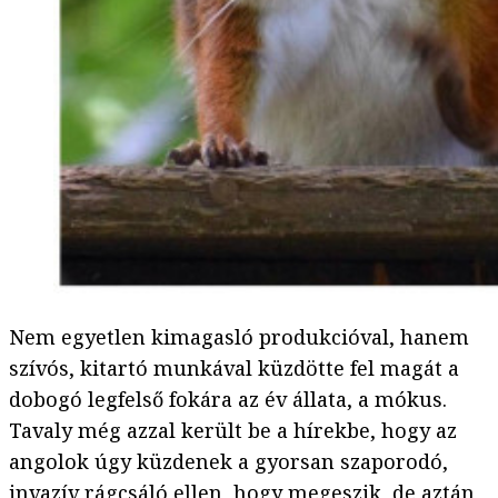
Nem egyetlen kimagasló produkcióval, hanem
szívós, kitartó munkával küzdötte fel magát a
dobogó legfelső fokára az év állata, a mókus.
Tavaly még azzal került be a hírekbe, hogy az
angolok úgy küzdenek a gyorsan szaporodó,
invazív rágcsáló ellen, hogy
megeszik
, de aztán