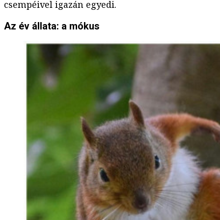
csempéivel igazán egyedi.
Az év állata: a mókus