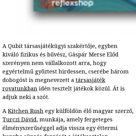
A Qubit társasjátékügyi szakértője, egyben
kiváló fizikus és bűvész, Gáspár Merse Előd
szerényen nem vállalkozott arra, hogy
egyértelmű győztest hirdessen, cserébe három
dobogóst is megnevezett a
társasjáték
rovatunkban
idén tesztelt játékok közül. Át is
adjuk neki a szót.
A
Kitchen Rush
egy külföldön élő magyar szerző,
Turczi Dávid
, munkája, amely fergeteges
élményszerűséggel adja vissza egy éttermi