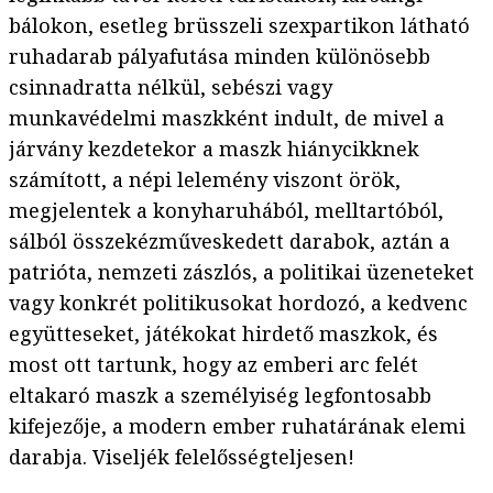
bálokon, esetleg brüsszeli szexpartikon látható
ruhadarab pályafutása minden különösebb
csinnadratta nélkül, sebészi vagy
munkavédelmi maszkként indult, de mivel a
járvány kezdetekor a maszk hiánycikknek
számított, a népi lelemény viszont örök,
megjelentek a konyharuhából, melltartóból,
sálból összekézműveskedett darabok, aztán a
patrióta, nemzeti zászlós, a politikai üzeneteket
vagy konkrét politikusokat hordozó, a kedvenc
együtteseket, játékokat hirdető maszkok, és
most ott tartunk, hogy az emberi arc felét
eltakaró maszk a személyiség legfontosabb
kifejezője, a modern ember ruhatárának elemi
darabja. Viseljék felelősségteljesen!