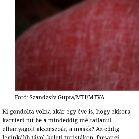
Fotó
:
Szandzsív Gupta/MTI/MTVA
Ki gondolta volna akár egy éve is, hogy ekkora
karriert fut be a mindeddig méltatlanul
elhanyagolt akszeszoár, a maszk? Az eddig
leginkább távol-keleti turistákon, farsangi