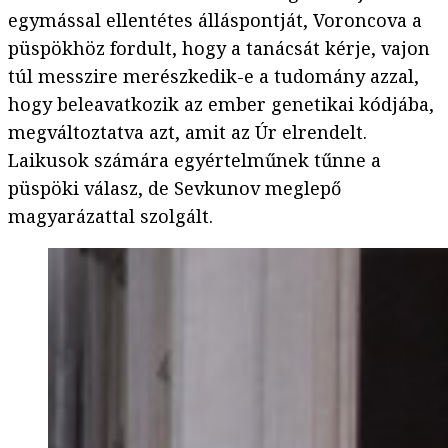
egymással ellentétes álláspontját, Voroncova a
püspökhöz fordult, hogy a tanácsát kérje, vajon
túl messzire merészkedik-e a tudomány azzal,
hogy beleavatkozik az ember genetikai kódjába,
megváltoztatva azt, amit az Úr elrendelt.
Laikusok számára egyértelműnek tűnne a
püspöki válasz, de Sevkunov meglepő
magyarázattal szolgált.