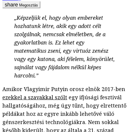
Megosztás
„Képzeljük el, hogy olyan embereket
hozhatunk létre, akik egy adott célt
szolgálnak, nemcsak elméletben, de a
gyakorlatban is. Ez lehet egy
matematikus zseni, egy virtuóz zenész
vagy egy katona, aki félelem, könyörület,
sajnálat vagy fájdalom nélkül képes
harcolni.”
Amikor Vlagyimir Putyin orosz elnök 2017-ben
ezekkel a szavakkal szólt
egy ifjúsági fesztivál
hallgatóságához, még úgy tűnt, hogy elrettentő
példákat hoz az egyre inkább lehetővé váló
génszerkesztési technológiákra. Nem sokkal
később
kiderült
, hogy az általa a 21. század