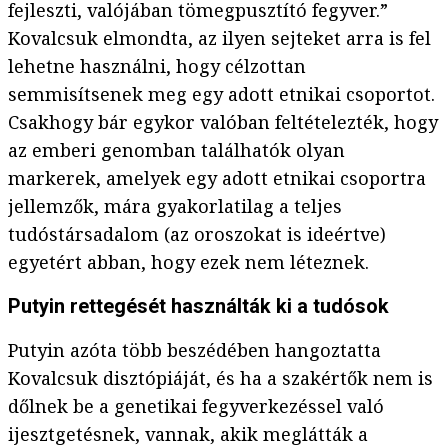
fejleszti, valójában tömegpusztító fegyver.”
Kovalcsuk elmondta, az ilyen sejteket arra is fel
lehetne használni, hogy célzottan
semmisítsenek meg egy adott etnikai csoportot.
Csakhogy bár egykor valóban feltételezték, hogy
az emberi genomban találhatók olyan
markerek, amelyek egy adott etnikai csoportra
jellemzők, mára gyakorlatilag a teljes
tudóstársadalom (az oroszokat is ideértve)
egyetért abban, hogy ezek nem léteznek.
Putyin rettegését használták ki a tudósok
Putyin azóta több beszédében hangoztatta
Kovalcsuk disztópiáját, és ha a szakértők nem is
dőlnek be a genetikai fegyverkezéssel való
ijesztgetésnek, vannak, akik meglátták a