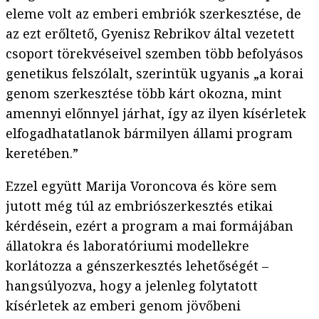
eleme volt az emberi embriók szerkesztése, de
az ezt erőltető, Gyenisz Rebrikov által vezetett
csoport törekvéseivel szemben több befolyásos
genetikus felszólalt, szerintük ugyanis „a korai
genom szerkesztése több kárt okozna, mint
amennyi előnnyel járhat, így az ilyen kísérletek
elfogadhatatlanok bármilyen állami program
keretében.”
Ezzel együtt Marija Voroncova és köre sem
jutott még túl az embriószerkesztés etikai
kérdésein, ezért a program a mai formájában
állatokra és laboratóriumi modellekre
korlátozza a génszerkesztés lehetőségét –
hangsúlyozva, hogy a jelenleg folytatott
kísérletek az emberi genom jövőbeni