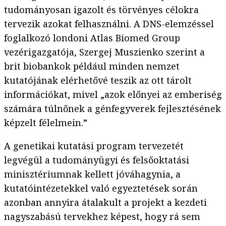
tudományosan igazolt és törvényes célokra
tervezik azokat felhasználni. A DNS-elemzéssel
foglalkozó londoni Atlas Biomed Group
vezérigazgatója, Szergej Muszienko szerint a
brit biobankok például minden nemzet
kutatójának elérhetővé teszik az ott tárolt
információkat, mivel „azok előnyei az emberiség
számára túlnőnek a génfegyverek fejlesztésének
képzelt félelmein.”
A genetikai kutatási program tervezetét
legvégül a tudományügyi és felsőoktatási
minisztériumnak kellett jóváhagynia, a
kutatóintézetekkel való egyeztetések során
azonban annyira átalakult a projekt a kezdeti
nagyszabású tervekhez képest, hogy rá sem