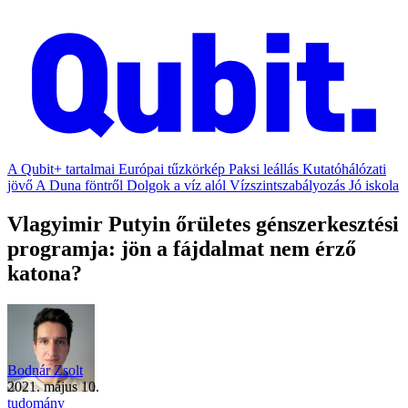
A Qubit+ tartalmai
Európai tűzkörkép
Paksi leállás
Kutatóhálózati
jövő
A Duna föntről
Dolgok a víz alól
Vízszintszabályozás
Jó iskola
Vlagyimir Putyin őrületes génszerkesztési
programja: jön a fájdalmat nem érző
katona?
Bodnár Zsolt
2021. május 10.
tudomány