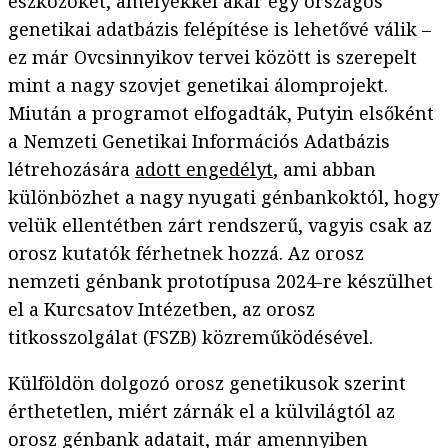
eszközöket, amelyekkel akár egy országos
genetikai adatbázis felépítése is lehetővé válik –
ez már Ovcsinnyikov tervei között is szerepelt
mint a nagy szovjet genetikai álomprojekt.
Miután a programot elfogadták, Putyin elsőként
a Nemzeti Genetikai Információs Adatbázis
létrehozására
adott engedélyt
, ami abban
különbözhet a nagy nyugati génbankoktól, hogy
velük ellentétben zárt rendszerű, vagyis csak az
orosz kutatók férhetnek hozzá. Az orosz
nemzeti génbank prototípusa 2024-re készülhet
el a Kurcsatov Intézetben, az orosz
titkosszolgálat (FSZB) közreműködésével.
Külföldön dolgozó orosz genetikusok szerint
érthetetlen, miért zárnák el a külvilágtól az
orosz génbank adatait, már amennyiben