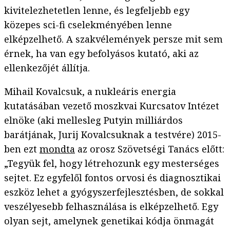
kivitelezhetetlen lenne, és legfeljebb egy
közepes sci-fi cselekményében lenne
elképzelhető. A szakvélemények persze mit sem
érnek, ha van egy befolyásos kutató, aki az
ellenkezőjét állítja.
Mihail Kovalcsuk, a nukleáris energia
kutatásában vezető moszkvai Kurcsatov Intézet
elnöke (aki mellesleg Putyin milliárdos
barátjának, Jurij Kovalcsuknak a testvére) 2015-
ben ezt
mondta
az orosz Szövetségi Tanács előtt:
„Tegyük fel, hogy létrehozunk egy mesterséges
sejtet. Ez egyfelől fontos orvosi és diagnosztikai
eszköz lehet a gyógyszerfejlesztésben, de sokkal
veszélyesebb felhasználása is elképzelhető. Egy
olyan sejt, amelynek genetikai kódja önmagát