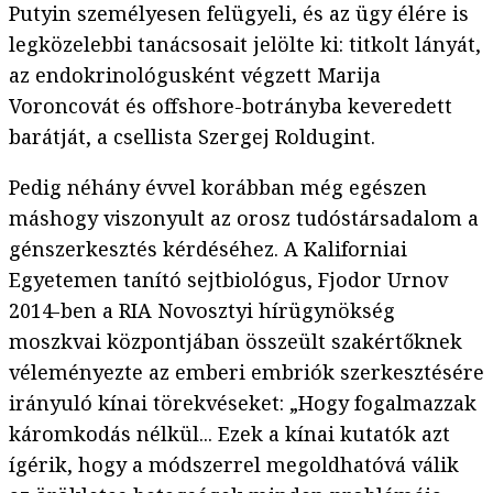
Putyin személyesen felügyeli, és az ügy élére is
legközelebbi tanácsosait jelölte ki: titkolt lányát,
az endokrinológusként végzett Marija
Voroncovát és offshore-botrányba keveredett
barátját, a csellista Szergej Roldugint.
Pedig néhány évvel korábban még egészen
máshogy viszonyult az orosz tudóstársadalom a
génszerkesztés kérdéséhez. A Kaliforniai
Egyetemen tanító sejtbiológus, Fjodor Urnov
2014-ben a RIA Novosztyi hírügynökség
moszkvai központjában összeült szakértőknek
véleményezte az emberi embriók szerkesztésére
irányuló kínai törekvéseket: „Hogy fogalmazzak
káromkodás nélkül... Ezek a kínai kutatók azt
ígérik, hogy a módszerrel megoldhatóvá válik