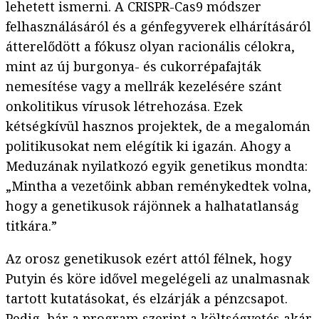
lehetett ismerni. A CRISPR-Cas9 módszer
felhasználásáról és a génfegyverek elhárításáról
átterelődött a fókusz olyan racionális célokra,
mint az új burgonya- és cukorrépafajták
nemesítése vagy a mellrák kezelésére szánt
onkolitikus vírusok létrehozása. Ezek
kétségkívül hasznos projektek, de a megalomán
politikusokat nem elégítik ki igazán. Ahogy a
Meduzának nyilatkozó egyik genetikus mondta:
„Mintha a vezetőink abban reménykedtek volna,
hogy a genetikusok rájönnek a halhatatlanság
titkára.”
Az orosz genetikusok ezért attól félnek, hogy
Putyin és köre idővel megelégeli az unalmasnak
tartott kutatásokat, és elzárják a pénzcsapot.
Pedig, bár a program szerint a költségvetés akár