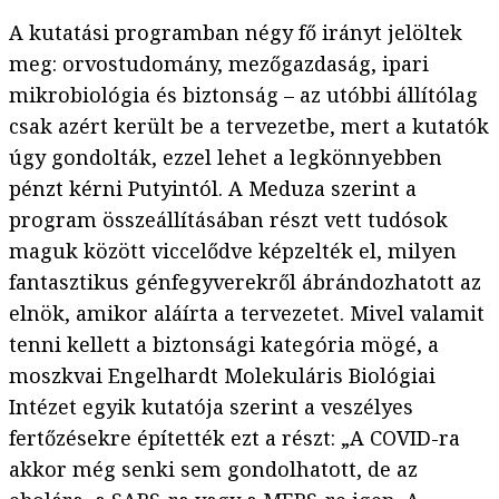
A kutatási programban négy fő irányt jelöltek
meg: orvostudomány, mezőgazdaság, ipari
mikrobiológia és biztonság – az utóbbi állítólag
csak azért került be a tervezetbe, mert a kutatók
úgy gondolták, ezzel lehet a legkönnyebben
pénzt kérni Putyintól. A Meduza szerint a
program összeállításában részt vett tudósok
maguk között viccelődve képzelték el, milyen
fantasztikus génfegyverekről ábrándozhatott az
elnök, amikor aláírta a tervezetet. Mivel valamit
tenni kellett a biztonsági kategória mögé, a
moszkvai Engelhardt Molekuláris Biológiai
Intézet egyik kutatója szerint a veszélyes
fertőzésekre építették ezt a részt: „A COVID-ra
akkor még senki sem gondolhatott, de az