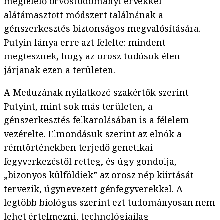
megfelelő orvostudományi érvekkel
alátámasztott módszert találnának a
génszerkesztés biztonságos megvalósítására.
Putyin lánya erre azt felelte: mindent
megtesznek, hogy az orosz tudósok élen
járjanak ezen a területen.
A Meduzának nyilatkozó szakértők szerint
Putyint, mint sok más területen, a
génszerkesztés felkarolásában is a félelem
vezérelte. Elmondásuk szerint az elnök a
rémtörténekben terjedő genetikai
fegyverkezéstől retteg, és úgy gondolja,
„bizonyos külföldiek” az orosz nép kiirtását
tervezik, úgynevezett génfegyverekkel. A
legtöbb biológus szerint ezt tudományosan nem
lehet értelmezni, technológiailag