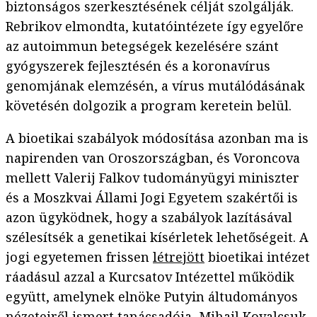
biztonságos szerkesztésének célját szolgálják.
Rebrikov elmondta, kutatóintézete így egyelőre
az autoimmun betegségek kezelésére szánt
gyógyszerek fejlesztésén és a koronavírus
genomjának elemzésén, a vírus mutálódásának
követésén dolgozik a program keretein belül.
A bioetikai szabályok módosítása azonban ma is
napirenden van Oroszországban, és Voroncova
mellett Valerij Falkov tudományügyi miniszter
és a Moszkvai Állami Jogi Egyetem szakértői is
azon ügyködnek, hogy a szabályok lazításával
szélesítsék a genetikai kísérletek lehetőségeit. A
jogi egyetemen frissen
létrejött
bioetikai intézet
ráadásul azzal a Kurcsatov Intézettel működik
együtt, amelynek elnöke Putyin áltudományos
nézeteiről ismert tanácsadója, Mihail Kovalcsuk.