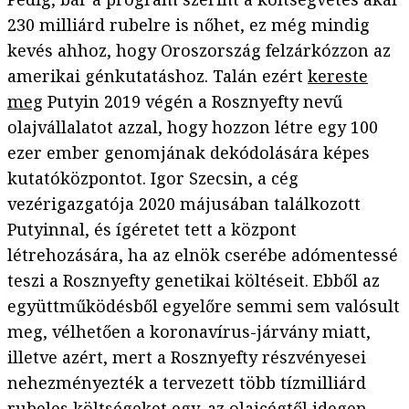
230 milliárd rubelre is nőhet, ez még mindig
kevés ahhoz, hogy Oroszország felzárkózzon az
amerikai génkutatáshoz. Talán ezért
kereste
meg
Putyin 2019 végén a Rosznyefty nevű
olajvállalatot azzal, hogy hozzon létre egy 100
ezer ember genomjának dekódolására képes
kutatóközpontot. Igor Szecsin, a cég
vezérigazgatója 2020 májusában találkozott
Putyinnal, és ígéretet tett a központ
létrehozására, ha az elnök cserébe adómentessé
teszi a Rosznyefty genetikai költéseit. Ebből az
együttműködésből egyelőre semmi sem valósult
meg, vélhetően a koronavírus-járvány miatt,
illetve azért, mert a Rosznyefty részvényesei
nehezményezték a tervezett több tízmilliárd
rubeles költségeket egy, az olajcégtől idegen