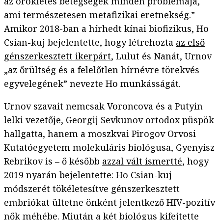
az örökletes betegségek minden problémája,
ami természetesen metafizikai eretnekség.”
Amikor 2018-ban a hírhedt kínai biofizikus, Ho
Csian-kuj bejelentette, hogy létrehozta
az első
génszerkesztett ikerpárt
, Lulut és Nanát, Urnov
„az őrültség és a felelőtlen hírnévre törekvés
egyvelegének” nevezte Ho munkásságát.
Urnov szavait nemcsak Voroncova és a Putyin
lelki vezetője, Georgij Sevkunov ortodox püspök
hallgatta, hanem a moszkvai Pirogov Orvosi
Kutatóegyetem molekuláris biológusa, Gyenyisz
Rebrikov is – ő később
azzal vált ismertté
, hogy
2019 nyarán bejelentette: Ho Csian-kuj
módszerét tökéletesítve génszerkesztett
embriókat ültetne önként jelentkező HIV-pozitív
nők méhébe. Miután a két biológus kifejtette