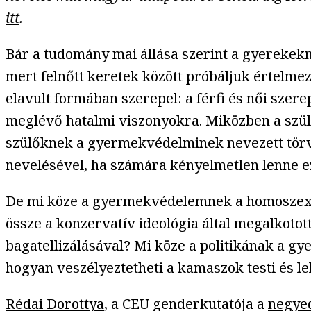
itt
.
Bár a tudomány mai állása szerint a gyerekekn
mert felnőtt keretek között próbáljuk értelme
elavult formában szerepel: a férfi és női sz
meglévő hatalmi viszonyokra. Miközben a szül
szülőknek a gyermekvédelminek nevezett törvé
nevelésével, ha számára kényelmetlen lenne ez
De mi köze a gyermekvédelemnek a homoszexu
össze a konzervatív ideológia által megalkotot
bagatellizálásával? Mi köze a politikának a gy
hogyan veszélyeztetheti a kamaszok testi és le
Rédai Dorottya
, a CEU genderkutatója a
negyed