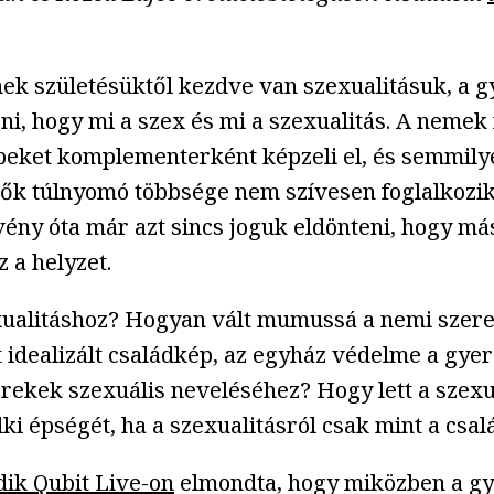
ek születésüktől kezdve van szexualitásuk, a gy
zni, hogy mi a szex és mi a szexualitás. A nem
erepeket komplementerként képzeli el, és semmi
ők túlnyomó többsége nem szívesen foglalkozik 
ny óta már azt sincs joguk eldönteni, hogy más
 a helyzet.
alitáshoz? Hogyan vált mumussá a nemi szerep
t idealizált családkép, az egyház védelme a gy
erekek szexuális neveléséhez? Hogy lett a szexuá
lki épségét, ha a szexualitásról csak mint a csa
ik Qubit Live-on
elmondta, hogy miközben a gye