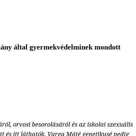
ormány által gyermekvédelminek mondott
l, orvosi besorolásáról és az iskolai szexuális
itt
és
itt
láthatók, Varga Máté genetikusé
pedig