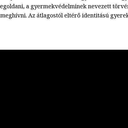
egoldani, a gyermekvédelminek nevezett törvé
ghívni. Az átlagostól eltérő identitású gyerek