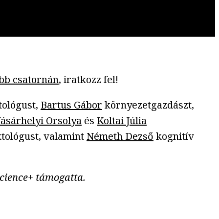
bb csatornán
, iratkozz fel!
tológust,
Bartus Gábor
környezetgazdászt,
ásárhelyi Orsolya
és
Koltai Júlia
ktológust, valamint
Németh Dezső
kognitív
Science+ támogatta.