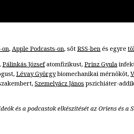
-on
,
Apple Podcasts-on
, sőt
RSS-ben
és egyre
tö
,
Pálinkás József
atomfizikust,
Prinz Gyula
infek
ógust,
Lévay György
biomechanikai mérnököt,
V
 szakembert,
Szemelyácz János
pszichiáter-addi
deók és a podcastok elkészítését az Oriens és a 