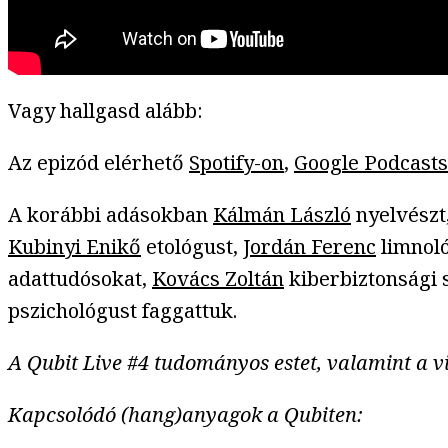
Vagy hallgasd alább:
Az epizód elérhető
Spotify-on
,
Google Podcasts
A korábbi adásokban
Kálmán László
nyelvészt
Kubinyi Enikő
etológust,
Jordán Ferenc
limnol
adattudósokat,
Kovács Zoltán
kiberbiztonsági
pszichológust faggattuk.
A Qubit Live #4 tudományos estet, valamint a vi
Kapcsolódó (hang)anyagok a Qubiten: