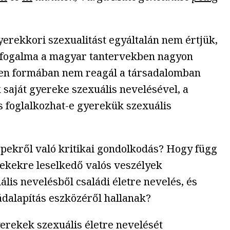
erekkori szexualitást egyáltalán nem értjük,
ek fogalma a magyar tantervekben nagyon
lyen formában nem reagál a társadalomban
saját gyereke szexuális nevelésével, a
 foglalkozhat-e gyerekük szexuális
ekről való kritikai gondolkodás? Hogy függ
erekekre leselkedő valós veszélyek
lis nevelésből családi életre nevelés, és
ládalapítás eszközéről hallanak?
rekek szexuális életre nevelését