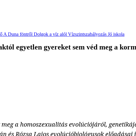
vő
A Duna föntről
Dolgok a víz alól
Vízszintszabályozás
Jó iskola
szaktól egyetlen gyereket sem véd meg a k
eg a homoszexualitás evolúciójáról, genetikájáró
ván és Rózsa Lajos evolúcióbiológusok előadásai