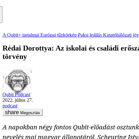
A Qubit+ tartalmai
Európai tűzkörkép
Paksi leállás
Kutatóhálózati jö
Rédai Dorottya: Az iskolai és családi erő
törvény
Qubit Podcast
2022. július 27.
podcast
Megosztás
A napokban négy fontos Qubit-előadást osztunk m
nevelés mai magyar állapotáról. Scheuring Ist