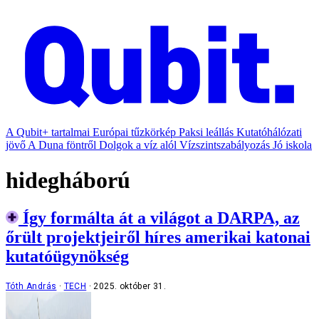
A Qubit+ tartalmai
Európai tűzkörkép
Paksi leállás
Kutatóhálózati
jövő
A Duna föntről
Dolgok a víz alól
Vízszintszabályozás
Jó iskola
hidegháború
Így formálta át a világot a DARPA, az
őrült projektjeiről híres amerikai katonai
kutatóügynökség
Tóth András
TECH
2025. október 31.