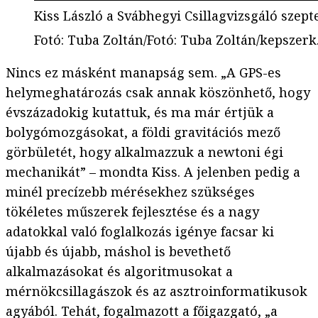
Kiss László a Svábhegyi Csillagvizsgáló szep
Fotó
:
Tuba Zoltán/Fotó: Tuba Zoltán/kepszerk
Nincs ez másként manapság sem. „A GPS-es
helymeghatározás csak annak köszönhető, hogy
évszázadokig kutattuk, és ma már értjük a
bolygómozgásokat, a földi gravitációs mező
görbületét, hogy alkalmazzuk a newtoni égi
mechanikát” – mondta Kiss. A jelenben pedig a
minél precízebb mérésekhez szükséges
tökéletes műszerek fejlesztése és a nagy
adatokkal való foglalkozás igénye facsar ki
újabb és újabb, máshol is bevethető
alkalmazásokat és algoritmusokat a
mérnökcsillagászok és az asztroinformatikusok
agyából. Tehát, fogalmazott a főigazgató, „a