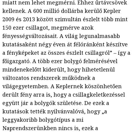
miatt nem lehet megmérni. Ehhez űrtávcsövek
kellenek. A 600 millió dollárba kerülő Kepler
2009 és 2013 között szimultán észlelt több mint
150 ezer csillagot, megmérve azok
fényességváltozásait. A világ legunalmasabb
kutatásaként négy éven át félóránként készítve
a fényképeket az összes észlelt csillagról” – így a
főigazgató. A több ezer bolygó felmérésével
mindenekelőtt kiderült, hogy hihetetlenül
változatos rendszerek működnek a
világegyetemben. A Keplernek köszönhetően
derült fény arra is, hogy a csillagkeletkezéssel
együtt jár a bolygók születése. De ezek a
kutatások tették nyilvánvalóvá, hogy „a
leggyakoribb bolygótípus a mi
Naprendszerünkben nincs is, ezek a