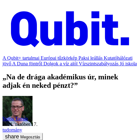
A Qubit+ tartalmai
Európai tűzkörkép
Paksi leállás
Kutatóhálózati
jövő
A Duna föntről
Dolgok a víz alól
Vízszintszabályozás
Jó iskola
„Na de drága akadémikus úr, minek
adjak én neked pénzt?”
Vajna Tamás
2021. október 17.
tudomány
Megosztás