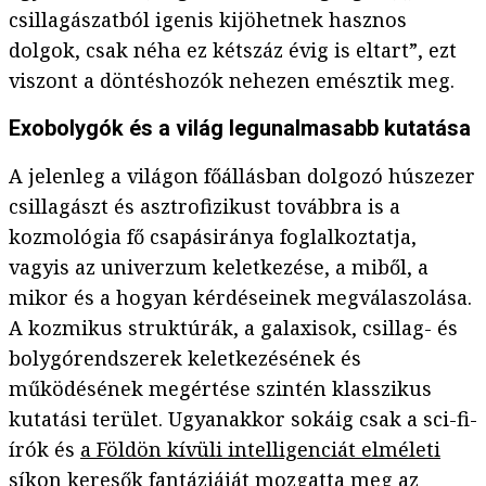
csillagászatból igenis kijöhetnek hasznos
dolgok, csak néha ez kétszáz évig is eltart”, ezt
viszont a döntéshozók nehezen emésztik meg.
Exobolygók és a világ legunalmasabb kutatása
A jelenleg a világon főállásban dolgozó húszezer
csillagászt és asztrofizikust továbbra is a
kozmológia fő csapásiránya foglalkoztatja,
vagyis az univerzum keletkezése, a miből, a
mikor és a hogyan kérdéseinek megválaszolása.
A kozmikus struktúrák, a galaxisok, csillag- és
bolygórendszerek keletkezésének és
működésének megértése szintén klasszikus
kutatási terület. Ugyanakkor sokáig csak a sci-fi-
írók és
a Földön kívüli intelligenciát elméleti
síkon keresők
fantáziáját mozgatta meg az