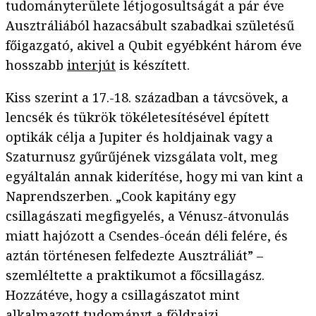
tudományterülete létjogosultságát a pár éve
Ausztráliából hazacsábult szabadkai születésű
főigazgató, akivel a Qubit egyébként három éve
hosszabb
interjút
is készített.
Kiss szerint a 17.-18. században a távcsövek, a
lencsék és tükrök tökéletesítésével épített
optikák célja a Jupiter és holdjainak vagy a
Szaturnusz gyűrűjének vizsgálata volt, meg
egyáltalán annak kiderítése, hogy mi van kint a
Naprendszerben. „Cook kapitány egy
csillagászati megfigyelés, a Vénusz-átvonulás
miatt hajózott a Csendes-óceán déli felére, és
aztán történesen felfedezte Ausztráliát” –
szemléltette a praktikumot a főcsillagász.
Hozzátéve, hogy a csillagászatot mint
alkalmazott tudományt a földrajzi