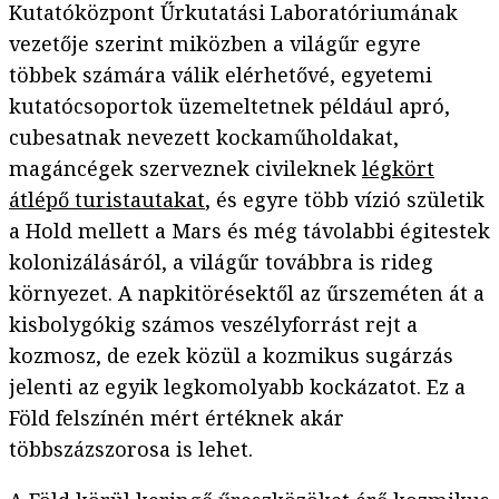
Kutatóközpont Űrkutatási Laboratóriumának
vezetője szerint miközben a világűr egyre
többek számára válik elérhetővé, egyetemi
kutatócsoportok üzemeltetnek például apró,
cubesatnak nevezett kockaműholdakat,
magáncégek szerveznek civileknek
légkört
átlépő turistautakat
, és egyre több vízió születik
a Hold mellett a Mars és még távolabbi égitestek
kolonizálásáról, a világűr továbbra is rideg
környezet. A napkitörésektől az űrszeméten át a
kisbolygókig számos veszélyforrást rejt a
kozmosz, de ezek közül a kozmikus sugárzás
jelenti az egyik legkomolyabb kockázatot. Ez a
Föld felszínén mért értéknek akár
többszázszorosa is lehet.