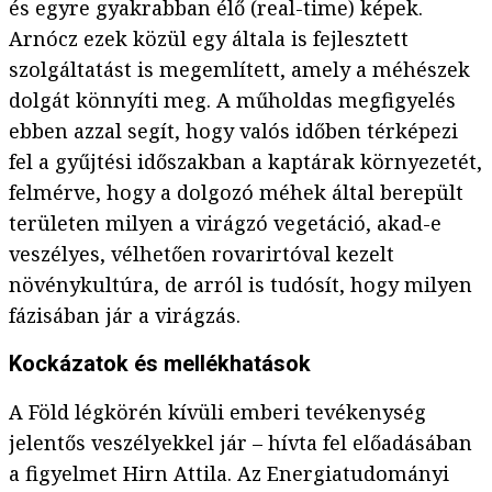
és egyre gyakrabban élő (real-time) képek.
Arnócz ezek közül egy általa is fejlesztett
szolgáltatást is megemlített, amely a méhészek
dolgát könnyíti meg. A műholdas megfigyelés
ebben azzal segít, hogy valós időben térképezi
fel a gyűjtési időszakban a kaptárak környezetét,
felmérve, hogy a dolgozó méhek által berepült
területen milyen a virágzó vegetáció, akad-e
veszélyes, vélhetően rovarirtóval kezelt
növénykultúra, de arról is tudósít, hogy milyen
fázisában jár a virágzás.
Kockázatok és mellékhatások
A Föld légkörén kívüli emberi tevékenység
jelentős veszélyekkel jár – hívta fel előadásában
a figyelmet Hirn Attila. Az Energiatudományi