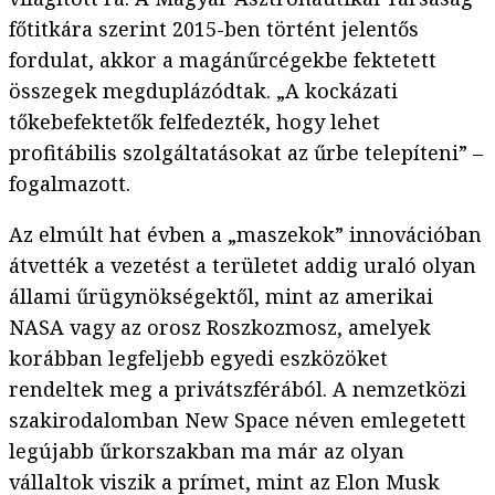
főtitkára szerint 2015-ben történt jelentős
fordulat, akkor a magánűrcégekbe fektetett
összegek megduplázódtak. „A kockázati
tőkebefektetők felfedezték, hogy lehet
profitábilis szolgáltatásokat az űrbe telepíteni” –
fogalmazott.
Az elmúlt hat évben a „maszekok” innovációban
átvették a vezetést a területet addig uraló olyan
állami űrügynökségektől, mint az amerikai
NASA vagy az orosz Roszkozmosz, amelyek
korábban legfeljebb egyedi eszközöket
rendeltek meg a privátszférából. A nemzetközi
szakirodalomban New Space néven emlegetett
legújabb űrkorszakban ma már az olyan
vállaltok viszik a prímet, mint az Elon Musk