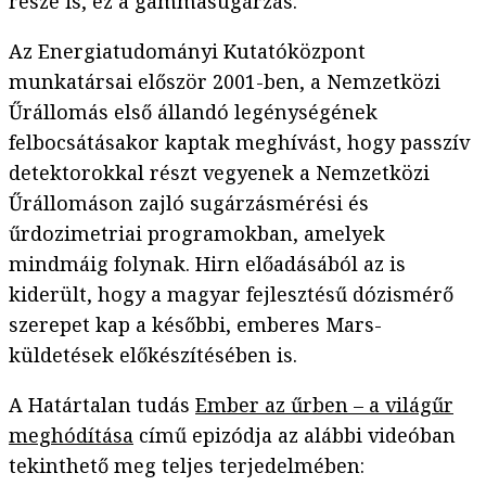
része is, ez a gammasugárzás.
Az Energiatudományi Kutatóközpont
munkatársai először 2001-ben, a Nemzetközi
Űrállomás első állandó legénységének
felbocsátásakor kaptak meghívást, hogy passzív
detektorokkal részt vegyenek a Nemzetközi
Űrállomáson zajló sugárzásmérési és
űrdozimetriai programokban, amelyek
mindmáig folynak. Hirn előadásából az is
kiderült, hogy a magyar fejlesztésű dózismérő
szerepet kap a későbbi, emberes Mars-
küldetések előkészítésében is.
A Határtalan tudás
Ember az űrben – a világűr
meghódítása
című epizódja az alábbi videóban
tekinthető meg teljes terjedelmében: