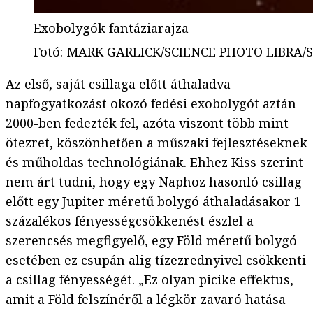
Exobolygók fantáziarajza
Fotó
:
MARK GARLICK/SCIENCE PHOTO LIBRA/Sci
Az első, saját csillaga előtt áthaladva
napfogyatkozást okozó fedési exobolygót aztán
2000-ben fedezték fel, azóta viszont több mint
ötezret, köszönhetően a műszaki fejlesztéseknek
és műholdas technológiának. Ehhez Kiss szerint
nem árt tudni, hogy egy Naphoz hasonló csillag
előtt egy Jupiter méretű bolygó áthaladásakor 1
százalékos fényességcsökkenést észlel a
szerencsés megfigyelő, egy Föld méretű bolygó
esetében ez csupán alig tízezrednyivel csökkenti
a csillag fényességét. „Ez olyan picike effektus,
amit a Föld felszínéről a légkör zavaró hatása