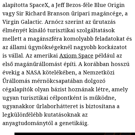
alapította SpaceX, a Jeff Bezos-féle Blue Origin
vagy Sir Richard Branson űripari magáncége, a
Virgin Galactic. Arnócz szerint az űrutazás
élményét kínáló turisztikai szolgáltatások
mellett a magánszféra komolyabb feladatokat és
az állami ügynökségeknél nagyobb kockázatot
is vállal. Az amerikai
Axiom Space
például az
első magánűrállomást építi. A korábban hosszú
évekig a NASA kötelékében, a Nemzetközi
Űrállomás mérnökcsapatában dolgozó
cégalapítók olyan bázist hoznának létre, amely
ugyan turisztikai célpontként is működne,
ugyanakkor űrlaborhátteret is biztosítana a
legkülönfélébb kutatásoknak az
anyagtudománytól a genetikáig.