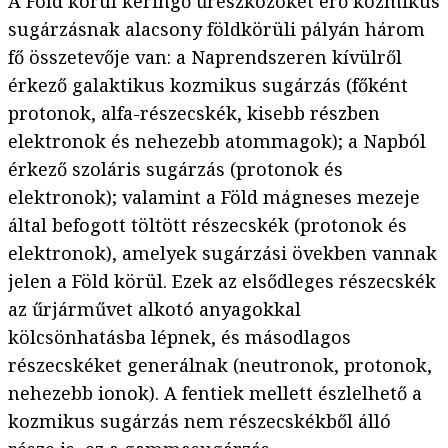
A Föld körül keringő űreszközöket érő kozmikus
sugárzásnak alacsony földkörüli pályán három
fő összetevője van: a Naprendszeren kívülről
érkező galaktikus kozmikus sugárzás (főként
protonok, alfa-részecskék, kisebb részben
elektronok és nehezebb atommagok); a Napból
érkező szoláris sugárzás (protonok és
elektronok); valamint a Föld mágneses mezeje
által befogott töltött részecskék (protonok és
elektronok), amelyek sugárzási övekben vannak
jelen a Föld körül. Ezek az elsődleges részecskék
az űrjárművet alkotó anyagokkal
kölcsönhatásba lépnek, és másodlagos
részecskéket generálnak (neutronok, protonok,
nehezebb ionok). A fentiek mellett észlelhető a
kozmikus sugárzás nem részecskékből álló