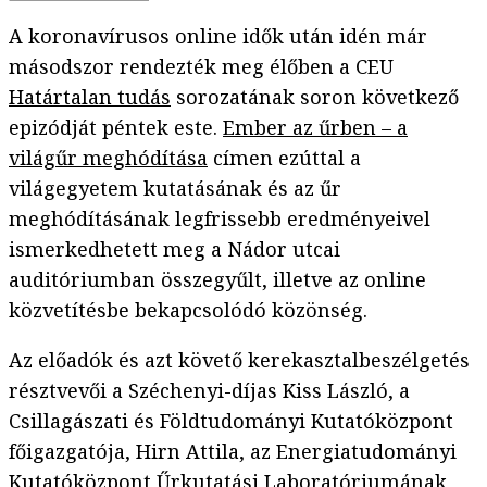
A koronavírusos online idők után idén már
másodszor rendezték meg élőben a CEU
Határtalan tudás
sorozatának soron következő
epizódját péntek este.
Ember az űrben – a
világűr meghódítása
címen ezúttal a
világegyetem kutatásának és az űr
meghódításának legfrissebb eredményeivel
ismerkedhetett meg a Nádor utcai
auditóriumban összegyűlt, illetve az online
közvetítésbe bekapcsolódó közönség.
Az előadók és azt követő kerekasztalbeszélgetés
résztvevői a Széchenyi-díjas Kiss László, a
Csillagászati és Földtudományi Kutatóközpont
főigazgatója, Hirn Attila, az Energiatudományi
Kutatóközpont Űrkutatási Laboratóriumának