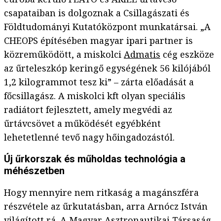
csapataiban is dolgoznak a Csillagászati és
Földtudományi Kutatóközpont munkatársai. „A
CHEOPS építésében magyar ipari partner is
közreműködött, a miskolci
Admatis
cég eszköze
az űrteleszkóp keringő egységének 56 kilójából
1,2 kilogrammot tesz ki” – zárta előadását a
főcsillagász. A miskolci kft olyan speciális
radiátort fejlesztett, amely megvédi az
űrtávcsövet a működését egyébként
lehetetlenné tevő nagy hőingadozástól.
Új űrkorszak és műholdas technológia a
méhészetben
Hogy mennyire nem ritkaság a magánszféra
részvétele az űrkutatásban, arra Arnócz István
világított rá. A Magyar Asztronautikai Társaság