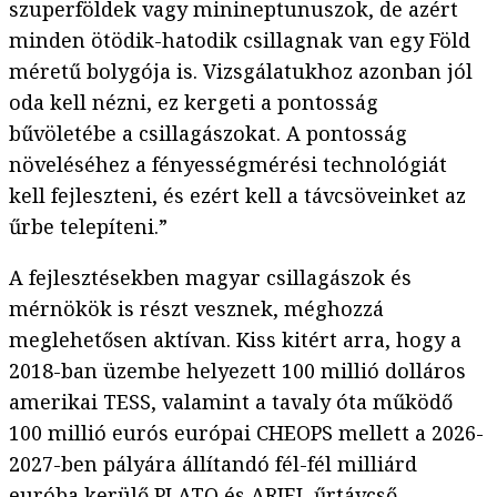
szuperföldek vagy minineptunuszok, de azért
minden ötödik-hatodik csillagnak van egy Föld
méretű bolygója is. Vizsgálatukhoz azonban jól
oda kell nézni, ez kergeti a pontosság
bűvöletébe a csillagászokat. A pontosság
növeléséhez a fényességmérési technológiát
kell fejleszteni, és ezért kell a távcsöveinket az
űrbe telepíteni.”
A fejlesztésekben magyar csillagászok és
mérnökök is részt vesznek, méghozzá
meglehetősen aktívan. Kiss kitért arra, hogy a
2018-ban üzembe helyezett 100 millió dolláros
amerikai TESS, valamint a tavaly óta működő
100 millió eurós európai CHEOPS mellett a 2026-
2027-ben pályára állítandó fél-fél milliárd
euróba kerülő PLATO és ARIEL űrtávcső