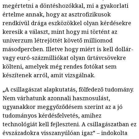
megértetni a döntéshozókkal, mi a gyakorlati
értelme annak, hogy az asztrofizikusok
rendkívül drága eszközökkel olyan kérdésekre
keresik a választ, mint hogy mi történt az
univerzum létrejöttét követő milliomod
másodpercben. Illetve hogy miért is kell dollár-
vagy euró-százmilliókat olyan űrtávcsövekre
költeni, amelyek még rendes fotókat sem
készítenek arról, amit vizsgálnak.
„A csillagászat alapkutatás, fölfedező tudomány.
Nem várhatunk azonnali hasznosulást,
ugyanakkor meggyőződésem szerint az a jó
tudományos kérdésfelvetés, amihez
technológiát kell fejleszteni. A csillagászatban ez
évszázadokra visszanyúlóan igaz” – indokolta