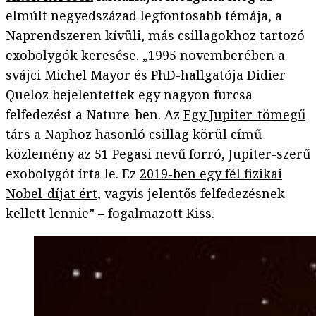
elmúlt negyedszázad legfontosabb témája, a
Naprendszeren kívüli, más csillagokhoz tartozó
exobolygók keresése. „1995 novemberében a
svájci Michel Mayor és PhD-hallgatója Didier
Queloz bejelentettek egy nagyon furcsa
felfedezést a Nature-ben. Az
Egy Jupiter-tömegű
társ a Naphoz hasonló csillag körül
című
közlemény az 51 Pegasi nevű forró, Jupiter-szerű
exobolygót írta le. Ez
2019-ben egy fél fizikai
Nobel-díjat ért
, vagyis jelentős felfedezésnek
kellett lennie” – fogalmazott Kiss.