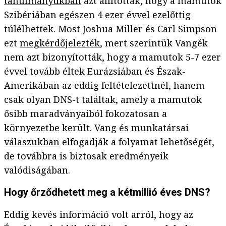
tanulmányukban
azt állították, hogy a mamutok
Szibériában egészen 4 ezer évvel ezelőttig
túlélhettek. Most Joshua Miller és Carl Simpson
ezt
megkérdőjelezték
, mert szerintük Vangék
nem azt bizonyították, hogy a mamutok 5-7 ezer
évvel tovább éltek Eurázsiában és Észak-
Amerikában az eddig feltételezettnél, hanem
csak olyan DNS-t találtak, amely a mamutok
ősibb maradványaiból fokozatosan a
környezetbe került. Vang és munkatársai
válaszukban
elfogadják a folyamat lehetőségét,
de továbbra is biztosak eredményeik
valódiságában.
Hogy őrződhetett meg a kétmillió éves DNS?
Eddig kevés információ volt arról, hogy az