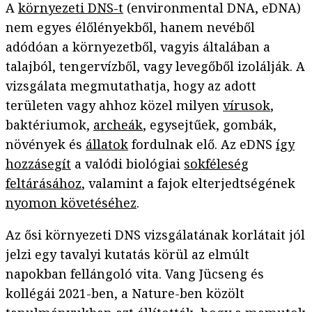
A
környezeti DNS-t
(environmental DNA, eDNA)
nem egyes élőlényekből, hanem nevéből
adódóan a környezetből, vagyis általában a
talajból, tengervízből, vagy levegőből izolálják. A
vizsgálata megmutathatja, hogy az adott
területen vagy ahhoz közel milyen
vírusok
,
baktériumok,
archeák
, egysejtűek, gombák,
növények és
állatok
fordulnak elő. Az eDNS
így
hozzásegít
a valódi biológiai
sokféleség
feltárásához
, valamint a fajok elterjedtségének
nyomon követéséhez
.
Az ősi környezeti DNS vizsgálatának korlátait jól
jelzi egy tavalyi kutatás körül az elmúlt
napokban fellángoló vita. Vang Jücseng és
kollégái 2021-ben, a Nature-ben közölt