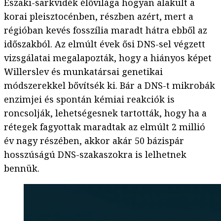
Északi-sarkvidék élővilága hogyan alakult a
korai pleisztocénben, részben azért, mert a
régióban kevés fosszília maradt hátra ebből az
időszakból. Az elmúlt évek ősi DNS-sel végzett
vizsgálatai megalapozták, hogy a hiányos képet
Willerslev és munkatársai genetikai
módszerekkel bővítsék ki. Bár a DNS-t mikrobák
enzimjei és spontán kémiai reakciók is
roncsolják, lehetségesnek tartották, hogy ha a
rétegek fagyottak maradtak az elmúlt 2 millió
év nagy részében, akkor akár 50 bázispár
hosszúságú DNS-szakaszokra is lelhetnek
bennük.