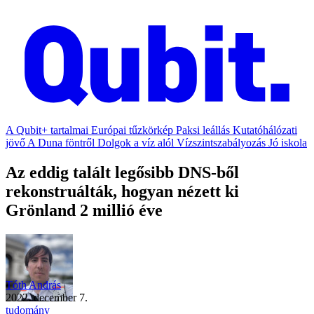
A Qubit+ tartalmai
Európai tűzkörkép
Paksi leállás
Kutatóhálózati
jövő
A Duna föntről
Dolgok a víz alól
Vízszintszabályozás
Jó iskola
Az eddig talált legősibb DNS-ből
rekonstruálták, hogyan nézett ki
Grönland 2 millió éve
Tóth András
2022. december 7.
tudomány