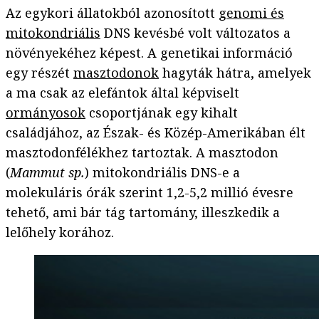
Az egykori állatokból azonosított
genomi és
mitokondriális
DNS kevésbé volt változatos a
növényekéhez képest. A genetikai információ
egy részét
masztodonok
hagyták hátra, amelyek
a ma csak az elefántok által képviselt
ormányosok
csoportjának egy kihalt
családjához, az Észak- és Közép-Amerikában élt
masztodonfélékhez tartoztak. A masztodon
(
Mammut sp.
) mitokondriális DNS-e a
molekuláris órák szerint 1,2-5,2 millió évesre
tehető, ami bár tág tartomány, illeszkedik a
lelőhely korához.