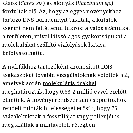
sások (
Carex sp.
) és áfonyák (
Vaccinium sp
.)
fordultak elő. Az, hogy az egyes növényekhez
tartozó DNS-ből mennyit találtak, a kutatók
szerint nem feltétlenül tükrözi a valós számukat
a területen, mivel látszólagos gyakoriságukat a
molekulákat szállító vízfolyások hatása
befolyásolhatta.
A nyírfákhoz tartozóként azonosított DNS-
szakaszokat
további vizsgálatoknak vetették alá,
amelyek során
molekuláris órákkal
meghatározták, hogy 0,68-2 millió évvel ezelőtt
élhettek. A növényi rendszertani csoportokhoz
rendelt minták hitelességét erősíti, hogy 76
százalékuknak a fosszíliáját vagy pollenjét is
megtalálták a mintavételi rétegben.