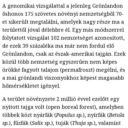
A genomikai vizsgálattal a jelenleg Grönlandon
őshonos 175 szövetes növényi nemzetségből 70-
et sikerült megtalálni, amelyek nagy része ma a
területtől jóval délebbre él. Egy más módszerrel
folytatott vizsgálat 102 nemzetséget azonosított,
de ezek 39 százaléka ma már nem fordul elő
Grönlandon, csak az észak-amerikai tajgán. Ezek
közül több nemzetség egyszerűen nem képes
örökké fagyott talajon (permafroszt) megélni, és
a mai grönlandi viszonyokhoz képest magasabb
hőmérsékletet igényel.
A terület növényzete 2 millió évvel ezelőtt egy
nyitott tajga volt (open boreal forest), amelyben
többek közt nyárfák (
Populus sp.
), nyírfák (
Betula
sp.
), fűzfák (
Salix sp.
), tuják (
Thuja sp.
), valamint