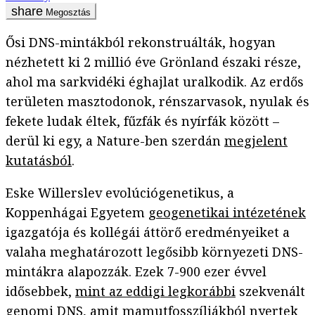
Megosztás
Ősi DNS-mintákból rekonstruálták, hogyan
nézhetett ki 2 millió éve Grönland északi része,
ahol ma sarkvidéki éghajlat uralkodik. Az erdős
területen masztodonok, rénszarvasok, nyulak és
fekete ludak éltek, fűzfák és nyírfák között –
derül ki egy, a Nature-ben szerdán
megjelent
kutatásból
.
Eske Willerslev evolúciógenetikus, a
Koppenhágai Egyetem
geogenetikai intézetének
igazgatója és kollégái áttörő eredményeiket a
valaha meghatározott legősibb környezeti DNS-
mintákra alapozzák. Ezek 7-900 ezer évvel
idősebbek,
mint az eddigi legkorábbi
szekvenált
genomi DNS, amit mamutfosszíliákból nyertek