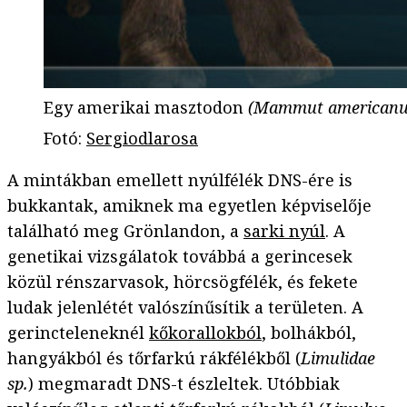
Egy amerikai masztodon
(Mammut american
Fotó
:
Sergiodlarosa
A mintákban emellett nyúlfélék DNS-ére is
bukkantak, amiknek ma egyetlen képviselője
található meg Grönlandon, a
sarki nyúl
. A
genetikai vizsgálatok továbbá a gerincesek
közül rénszarvasok, hörcsögfélék, és fekete
ludak jelenlétét valószínűsítik a területen. A
gerincteleneknél
kőkorallokból
, bolhákból,
hangyákból és tőrfarkú rákfélékből (
Limulidae
sp.
) megmaradt DNS-t észleltek. Utóbbiak