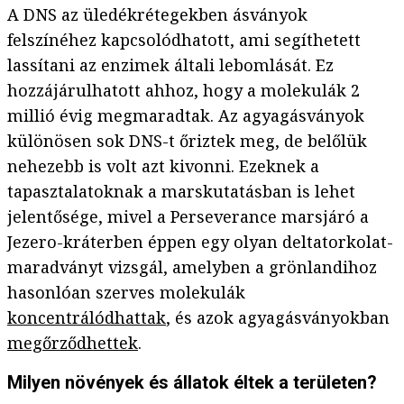
A DNS az üledékrétegekben ásványok
felszínéhez kapcsolódhatott, ami segíthetett
lassítani az enzimek általi lebomlását. Ez
hozzájárulhatott ahhoz, hogy a molekulák 2
millió évig megmaradtak. Az agyagásványok
különösen sok DNS-t őriztek meg, de belőlük
nehezebb is volt azt kivonni. Ezeknek a
tapasztalatoknak a marskutatásban is lehet
jelentősége, mivel a Perseverance marsjáró a
Jezero-kráterben éppen egy olyan deltatorkolat-
maradványt vizsgál, amelyben a grönlandihoz
hasonlóan szerves molekulák
koncentrálódhattak
, és azok agyagásványokban
megőrződhettek
.
Milyen növények és állatok éltek a területen?