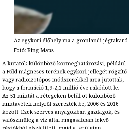
Az egykori élőhely ma a grönlandi jégtakaró s
Fotó
:
Bing Maps
A kutatók különböző kormeghatározási, például
a Föld mágneses terének egykori jellegét rögzítő
vagy radioizotópos módszerekkel arra jutottak,
hogy a formáció 1,9-2,1 millió éve rakódott le.
Az 51 mintát a rétegeken belül öt különböző
mintavételi helyről szerezték be, 2006 és 2016
között. Ezek szerves anyagokban gazdagok, és
valószínűleg a víz által magasabban fekvő
régiókból elszállított, majd a területen