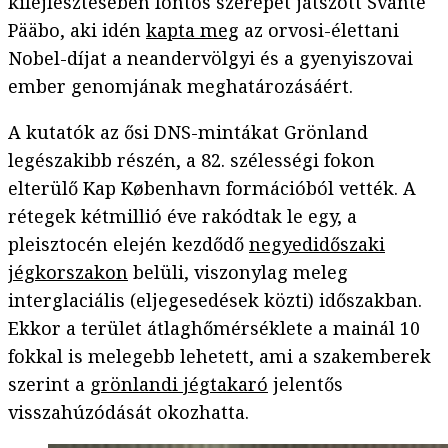
kifejlesztésében fontos szerepet játszott Svante
Pääbo, aki idén
kapta meg
az orvosi-élettani
Nobel-díjat a neandervölgyi és a gyenyiszovai
ember genomjának meghatározásáért.
A kutatók az ősi DNS-mintákat Grönland
legészakibb részén, a 82. szélességi fokon
elterülő Kap København formációból vették. A
rétegek kétmillió éve rakódtak le egy, a
pleisztocén elején kezdődő
negyedidőszaki
jégkorszakon
belüli, viszonylag meleg
interglaciális (eljegesedések közti) időszakban.
Ekkor a terület átlaghőmérséklete a mainál 10
fokkal is melegebb lehetett, ami a szakemberek
szerint a
grönlandi jégtakaró
jelentős
visszahúzódását okozhatta.