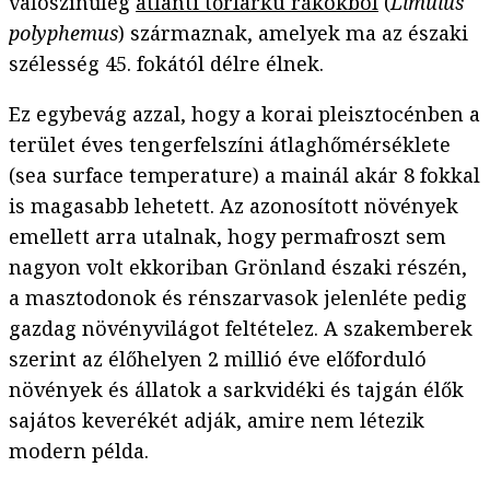
valószínűleg
atlanti tőrfarkú rákokból
(
Limulus
polyphemus
) származnak, amelyek ma az északi
szélesség 45. fokától délre élnek.
Ez egybevág azzal, hogy a korai pleisztocénben a
terület éves tengerfelszíni átlaghőmérséklete
(sea surface temperature) a mainál akár 8 fokkal
is magasabb lehetett. Az azonosított növények
emellett arra utalnak, hogy permafroszt sem
nagyon volt ekkoriban Grönland északi részén,
a masztodonok és rénszarvasok jelenléte pedig
gazdag növényvilágot feltételez. A szakemberek
szerint az élőhelyen 2 millió éve előforduló
növények és állatok a sarkvidéki és tajgán élők
sajátos keverékét adják, amire nem létezik
modern példa.