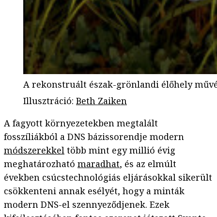
A rekonstruált észak-grönlandi élőhely művé
Illusztráció
:
Beth Zaiken
A fagyott környezetekben megtalált
fosszíliákból a DNS bázissorendje modern
módszerekkel
több mint egy millió évig
meghatározható
maradhat
, és az elmúlt
években csúcstechnológiás eljárásokkal sikerült
csökkenteni annak esélyét, hogy a minták
modern DNS-el szennyeződjenek. Ezek