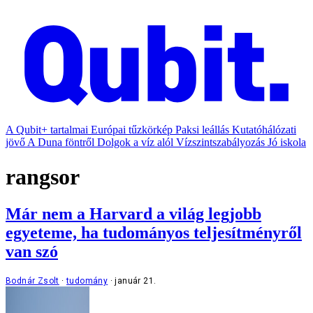
A Qubit+ tartalmai
Európai tűzkörkép
Paksi leállás
Kutatóhálózati
jövő
A Duna föntről
Dolgok a víz alól
Vízszintszabályozás
Jó iskola
rangsor
Már nem a Harvard a világ legjobb
egyeteme, ha tudományos teljesítményről
van szó
Bodnár Zsolt
tudomány
január 21.