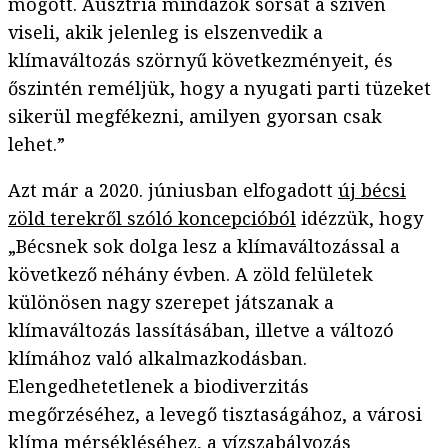
mögött. Ausztria mindazok sorsát a szívén
viseli, akik jelenleg is elszenvedik a
klímaváltozás szörnyű következményeit, és
őszintén reméljük, hogy a nyugati parti tüzeket
sikerül megfékezni, amilyen gyorsan csak
lehet.”
Azt már a 2020. júniusban elfogadott
új bécsi
zöld terekről szóló koncepcióból
idézzük, hogy
„Bécsnek sok dolga lesz a klímaváltozással a
következő néhány évben. A zöld felületek
különösen nagy szerepet játszanak a
klímaváltozás lassításában, illetve a változó
klímához való alkalmazkodásban.
Elengedhetetlenek a biodiverzitás
megőrzéséhez, a levegő tisztaságához, a városi
klíma mérsékléséhez, a vízszabályozás