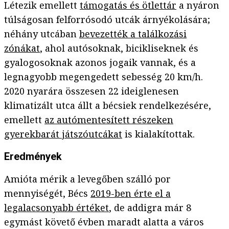
Létezik emellett
támogatás és ötlettár
a nyáron
túlságosan felforrósodó utcák árnyékolására;
néhány utcában
bevezették a találkozási
zónákat
, ahol autósoknak, bicikliseknek és
gyalogosoknak azonos jogaik vannak, és a
legnagyobb megengedett sebesség 20 km/h.
2020 nyarára összesen 22 ideiglenesen
klimatizált utca állt a bécsiek rendelkezésére,
emellett
az autómentesített részeken
gyerekbarát játszóutcákat
is kialakítottak.
Eredmények
Amióta mérik a levegőben szálló por
mennyiségét, Bécs
2019-ben érte el a
legalacsonyabb értéket
, de addigra már 8
egymást követő évben maradt alatta a város