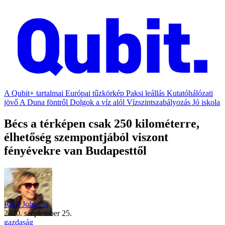
A Qubit+ tartalmai
Európai tűzkörkép
Paksi leállás
Kutatóhálózati
jövő
A Duna föntről
Dolgok a víz alól
Vízszintszabályozás
Jó iskola
Bécs a térképen csak 250 kilométerre,
élhetőség szempontjából viszont
fényévekre van Budapesttől
Rácz Johanna
2020. szeptember 25.
gazdaság