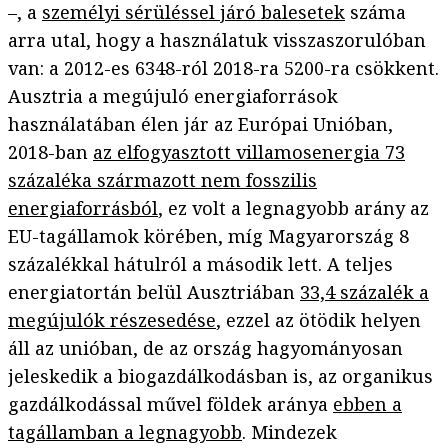
–, a
személyi sérüléssel járó balesetek
száma
arra utal, hogy a használatuk visszaszorulóban
van: a 2012-es 6348-ról 2018-ra 5200-ra csökkent.
Ausztria a megújuló energiaforrások
használatában élen jár az Európai Unióban,
2018-ban
az elfogyasztott villamosenergia 73
százaléka származott nem fosszilis
energiaforrásból
, ez volt a legnagyobb arány az
EU-tagállamok körében, míg Magyarország 8
százalékkal hátulról a második lett. A teljes
energiatortán belül Ausztriában
33,4 százalék a
megújulók részesedése
, ezzel az ötödik helyen
áll az unióban, de az ország hagyományosan
jeleskedik a biogazdálkodásban is, az organikus
gazdálkodással művel földek aránya
ebben a
tagállamban a legnagyobb
. Mindezek