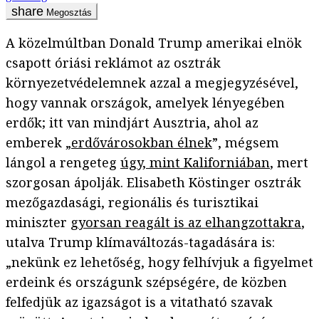
Megosztás
A közelmúltban Donald Trump amerikai elnök
csapott óriási reklámot az osztrák
környezetvédelemnek azzal a megjegyzésével,
hogy vannak országok, amelyek lényegében
erdők; itt van mindjárt Ausztria, ahol az
emberek „
erdővárosokban élnek
”, mégsem
lángol a rengeteg
úgy, mint Kaliforniában
, mert
szorgosan ápolják. Elisabeth Köstinger osztrák
mezőgazdasági, regionális és turisztikai
miniszter
gyorsan reagált is az elhangzottakra
,
utalva Trump klímaváltozás-tagadására is:
„nekünk ez lehetőség, hogy felhívjuk a figyelmet
erdeink és országunk szépségére, de közben
felfedjük az igazságot is a vitatható szavak