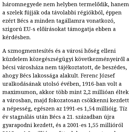
háromnegyede nem helyben termelődik, hanem
a szelek fújják oda távolabbi régiókból, éppen
ezért Bécs a minden tagállamra vonatkozó,
szigorú EU-s előírásokat támogatja ebben a
kérdésben.
A szmogmentesítés és a városi hőség elleni
küzdelem közegészségügyi következményeiről a
bécsi városháza nem tájékoztatott, de beszédes,
ahogy Bécs lakossága alakult. Ferenc József
uralkodásának utolsó évében, 1916-ban volt a
maximumon, akkor több mint 2,2 millióan éltek
a városban, majd fokozatosan csökkenni kezdett
a népesség, egészen az 1991-es 1,54 millióig. Tíz
év stagnálás után Bécs a 21. században újra
gyarapodni kezdett, és a 2001-es 1,55 millióról