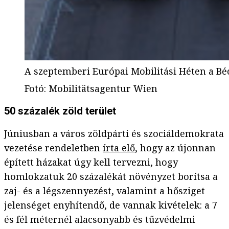
A szeptemberi Európai Mobilitási Héten a Béc
Fotó
:
Mobilitätsagentur Wien
50 százalék zöld terület
Júniusban a város zöldpárti és szociáldemokrata
vezetése rendeletben
írta elő
, hogy az újonnan
épített házakat úgy kell tervezni, hogy
homlokzatuk 20 százalékát növényzet borítsa a
zaj- és a légszennyezést, valamint a hősziget
jelenséget enyhítendő, de vannak kivételek: a 7
és fél méternél alacsonyabb és tűzvédelmi