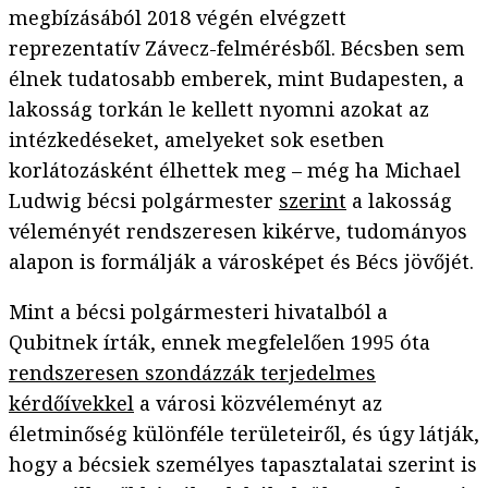
megbízásából 2018 végén elvégzett
reprezentatív Závecz-felmérésből. Bécsben sem
élnek tudatosabb emberek, mint Budapesten, a
lakosság torkán le kellett nyomni azokat az
intézkedéseket, amelyeket sok esetben
korlátozásként élhettek meg – még ha Michael
Ludwig bécsi polgármester
szerint
a lakosság
véleményét rendszeresen kikérve, tudományos
alapon is formálják a városképet és Bécs jövőjét.
Mint a bécsi polgármesteri hivatalból a
Qubitnek írták, ennek megfelelően 1995 óta
rendszeresen szondázzák terjedelmes
kérdőívekkel
a városi közvéleményt az
életminőség különféle területeiről, és úgy látják,
hogy a bécsiek személyes tapasztalatai szerint is