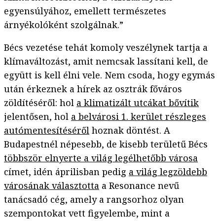
egyensúlyához, emellett természetes
árnyékolóként szolgálnak.”
Bécs vezetése tehát komoly veszélynek tartja a
klímaváltozást, amit nemcsak lassítani kell, de
együtt is kell élni vele. Nem csoda, hogy egymás
után érkeznek a hírek az osztrák főváros
zöldítéséről: hol
a klimatizált utcákat bővítik
jelentősen, hol
a belvárosi 1. kerület részleges
autómentesítéséről
hoznak döntést. A
Budapestnél népesebb, de kisebb területű Bécs
többször elnyerte a világ legélhetőbb városa
címet, idén áprilisban pedig
a világ legzöldebb
városának választotta
a Resonance nevű
tanácsadó cég, amely a rangsorhoz olyan
szempontokat vett figyelembe, mint a