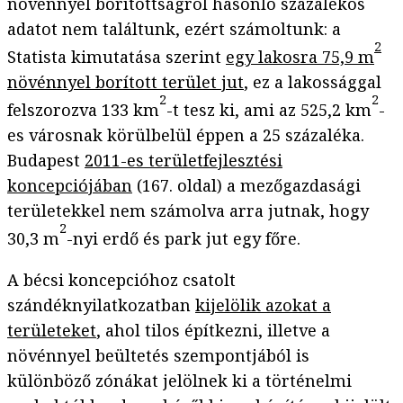
növénnyel borítottságról hasonló százalékos
adatot nem találtunk, ezért számoltunk: a
2
Statista kimutatása szerint
egy lakosra 75,9 m
növénnyel borított terület jut
, ez a lakossággal
2
2
felszorozva 133 km
-t tesz ki, ami az 525,2 km
-
es városnak körülbelül éppen a 25 százaléka.
Budapest
2011-es területfejlesztési
koncepciójában
(167. oldal) a mezőgazdasági
területekkel nem számolva arra jutnak, hogy
2
30,3 m
-nyi erdő és park jut egy főre.
A bécsi koncepcióhoz csatolt
szándéknyilatkozatban
kijelölik azokat a
területeket
, ahol tilos építkezni, illetve a
növénnyel beültetés szempontjából is
különböző zónákat jelölnek ki a történelmi