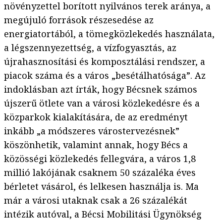
növényzettel borított nyilvános terek aránya, a
megújuló források részesedése az
energiatortából, a tömegközlekedés használata,
a légszennyezettség, a vízfogyasztás, az
újrahasznosítási és komposztálási rendszer, a
piacok száma és a város „besétálhatósága”. Az
indoklásban azt írták, hogy Bécsnek számos
újszerű ötlete van a városi közlekedésre és a
közparkok kialakítására, de az eredményt
inkább „a módszeres várostervezésnek”
köszönhetik, valamint annak, hogy Bécs a
közösségi közlekedés fellegvára, a város 1,8
millió lakójának csaknem 50 százaléka éves
bérletet vásárol, és lelkesen használja is. Ma
már a városi utaknak csak a 26 százalékát
intézik autóval, a Bécsi Mobilitási Ügynökség