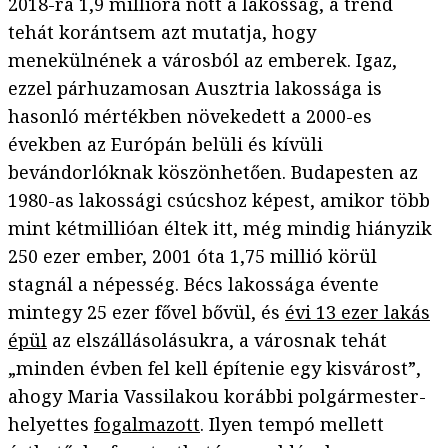
2018-ra 1,9 millióra nőtt a lakosság, a trend
tehát korántsem azt mutatja, hogy
menekülnének a városból az emberek. Igaz,
ezzel párhuzamosan Ausztria lakossága is
hasonló mértékben növekedett a 2000-es
években az Európán belüli és kívüli
bevándorlóknak köszönhetően. Budapesten az
1980-as lakossági csúcshoz képest, amikor több
mint kétmillióan éltek itt, még mindig hiányzik
250 ezer ember, 2001 óta 1,75 millió körül
stagnál a népesség. Bécs lakossága évente
mintegy 25 ezer fővel bővül, és
évi 13 ezer lakás
épül
az elszállásolásukra, a városnak tehát
„minden évben fel kell építenie egy kisvárost”,
ahogy Maria Vassilakou korábbi polgármester-
helyettes
fogalmazott
. Ilyen tempó mellett