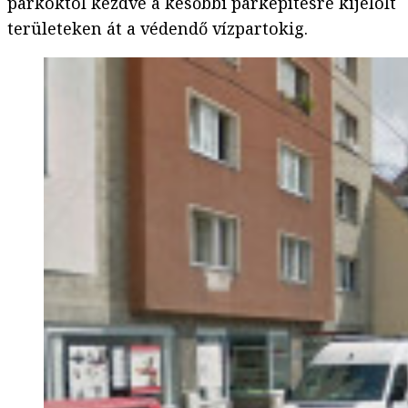
parkoktól kezdve a későbbi parképítésre kijelölt
területeken át a védendő vízpartokig.