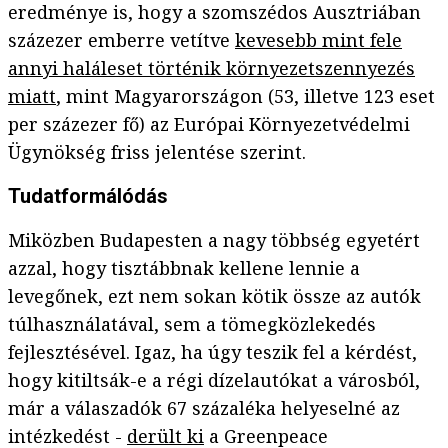
eredménye is, hogy a szomszédos Ausztriában
százezer emberre vetítve
kevesebb mint fele
annyi haláleset történik környezetszennyezés
miatt
, mint Magyarországon (53, illetve 123 eset
per százezer fő) az Európai Környezetvédelmi
Ügynökség friss jelentése szerint.
Tudatformálódás
Miközben Budapesten a nagy többség egyetért
azzal, hogy tisztábbnak kellene lennie a
levegőnek, ezt nem sokan kötik össze az autók
túlhasználatával, sem a tömegközlekedés
fejlesztésével. Igaz, ha úgy teszik fel a kérdést,
hogy kitiltsák-e a régi dízelautókat a városból,
már a válaszadók 67 százaléka helyeselné az
intézkedést -
derült ki
a Greenpeace