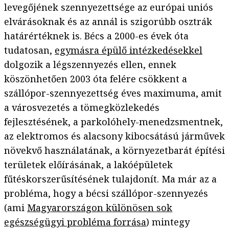
levegőjének szennyezettsége az európai uniós
elvárásoknak és az annál is szigorúbb osztrák
határértéknek is. Bécs a 2000-es évek óta
tudatosan,
egymásra épülő intézkedésekkel
dolgozik a légszennyezés ellen, ennek
köszönhetően 2003 óta felére csökkent a
szállópor-szennyezettség éves maximuma, amit
a városvezetés a tömegközlekedés
fejlesztésének, a parkolóhely-menedzsmentnek,
az elektromos és alacsony kibocsátású járművek
növekvő használatának, a környezetbarát építési
területek előírásának, a lakóépületek
fűtéskorszerűsítésének tulajdonít. Ma már az a
probléma, hogy a bécsi szállópor-szennyezés
(ami
Magyarországon különösen sok
egészségügyi probléma forrása
) mintegy