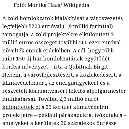
Fotó
:
Monika Haas/ Wikipédia
A zöld homlokzatok kialakítását a városvezetés
legfeljebb 5200 euróval (1,9 millió forinttal)
támogatja, a zöld projektekre elkülönített 3
millió eurós összeget további 500 ezer euróval
növelték ennek érdekében. A cél, hogy több
mint 150 új ház homlokzatának egyötödét
borítsa növényzet – írta a Qubitnak Birgit
Hebein, a városfejlesztésért, a közlekedésért, a
klímavédelemért, az energiaügyekért és a
részvételi kormányzásért felelős alpolgármester
munkatársai. További
2,3 millió eurót
különítettek el
a 23 kerület klímavédelmi
projektjeire – például párakapukra, ivókutakra –
amelyeket a kerületek 20 százalékos önrésze